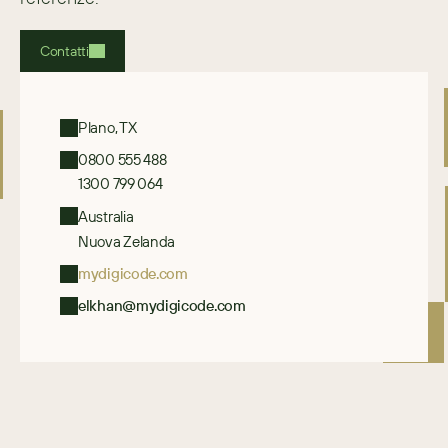
Contatti
Plano, TX 
0800 555 488
1300 799 064
Australia
Nuova Zelanda
mydigicode.com
elkhan@mydigicode.com