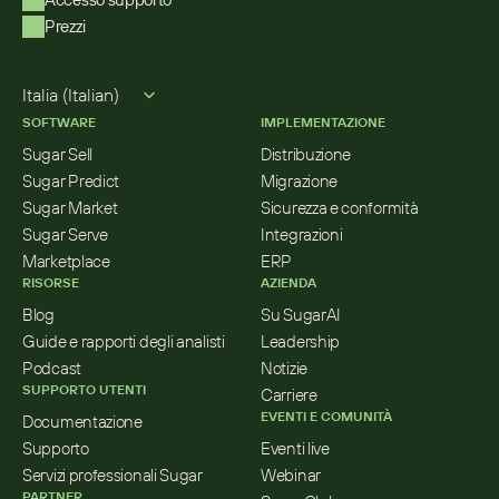
Prezzi
Select Language
Italia (Italian)
SOFTWARE
IMPLEMENTAZIONE
Sugar Sell
Distribuzione
Sugar Predict
Migrazione
Sugar Market
Sicurezza e conformità
Sugar Serve
Integrazioni
Marketplace
ERP
RISORSE
AZIENDA
Blog
Su SugarAI
Guide e rapporti degli analisti
Leadership
Podcast
Notizie
SUPPORTO UTENTI
Carriere
EVENTI E COMUNITÀ
Documentazione
Supporto
Eventi live
Servizi professionali Sugar
Webinar
PARTNER