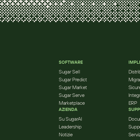
SOFTWARE
IMPL
Sugar Sell
Distr
Sugar Predict
Migra
Sugar Market
Sicur
Sugar Serve
Integ
Marketplace
ERP
AZIENDA
SUPP
Su SugarAI
Docu
Leadership
Supp
Notizie
Servi