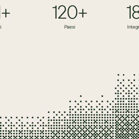
M+
120+
1
i
Paesi
Integ