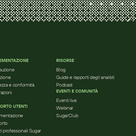
EMENTAZIONE
RISORSE
ibuzione
Blog
zione
Guide e rapporti degli analisti
ezza e conformità
Podcast
EVENTI E COMUNITÀ
razioni
Eventi live
ORTO UTENTI
Webinar
mentazione
SugarClub
orto
zi professionali Sugar