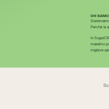
CHI SIAMO
Sosteniamo 
Perché la s
In SugarCRM
massimo pote
migliore az
Sc