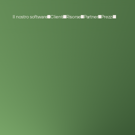
Il nostro software
Clienti
Risorse
Partner
Prezzi
VIDEO
1
MIN