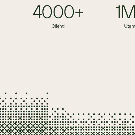
4000+
1
Clienti
Utent