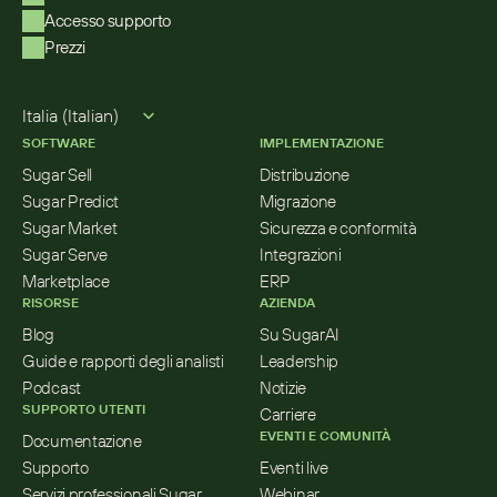
Accesso supporto
Prezzi
Select Language
Italia (Italian)
SOFTWARE
IMPLEMENTAZIONE
Sugar Sell
Distribuzione
Sugar Predict
Migrazione
Sugar Market
Sicurezza e conformità
Sugar Serve
Integrazioni
Marketplace
ERP
RISORSE
AZIENDA
Blog
Su SugarAI
Guide e rapporti degli analisti
Leadership
Podcast
Notizie
SUPPORTO UTENTI
Carriere
EVENTI E COMUNITÀ
Documentazione
Supporto
Eventi live
Servizi professionali Sugar
Webinar