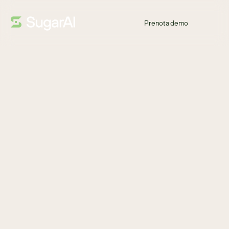
Prenota demo
INFOGRAFICA
Grazie!
SoftwareReviews, una fonte leader di insight reali dei 
consumatori sul panorama dei fornitori di software, ha pubblicato 
il suo Report Emotional Footprint CRM Midmarket 2024, 
nominando SugarCRM Leader ufficiale. SoftwareReviews 
raccoglie ampi dati sull’esperienza dei clienti da professionisti 
aziendali e IT per produrre insight dettagliati e autentici 
sull’esperienza di valutazione e acquisto del software enterprise.
Scarica