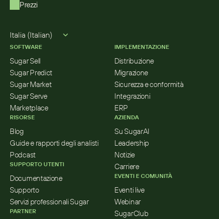
Prezzi
Select Language
Italia (Italian)
SOFTWARE
IMPLEMENTAZIONE
Sugar Sell
Distribuzione
Sugar Predict
Migrazione
Sugar Market
Sicurezza e conformità
Sugar Serve
Integrazioni
Marketplace
ERP
RISORSE
AZIENDA
Blog
Su SugarAI
Guide e rapporti degli analisti
Leadership
Podcast
Notizie
SUPPORTO UTENTI
Carriere
EVENTI E COMUNITÀ
Documentazione
Supporto
Eventi live
Servizi professionali Sugar
Webinar
PARTNER
SugarClub