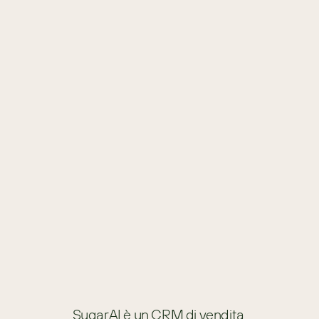
Nucleus Research: Anatomia di una
decisione: Sugar vs Salesforce
REPORT ANALITICO
SugarAI è un CRM di vendita 