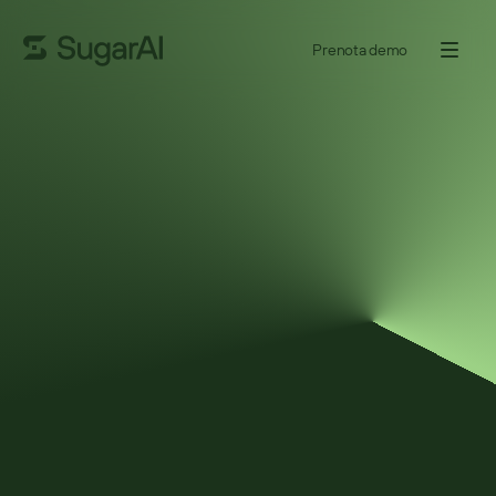
Prenota demo
REPORT ANALITICO
L'integrazione ERP di Sugar
aumenta i ricavi ricorrenti
dell'8%
Nucleus Research ha rilevato che le organizzazioni che usano 
SugarCRM con integrazione ERP hanno registrato un aumento 
medio dell’8% dei ricavi ricorrenti e un incremento del 7% del tasso 
di successo.