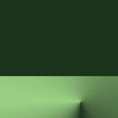
value più rapido e, in definitiva, in un migliore ritorno 
sull'investimento.
Invia