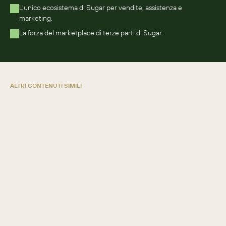
L'unico ecosistema di Sugar per vendite, assistenza e 
marketing.
La forza del marketplace di terze parti di Sugar.
ALTRI CONTENUTI SIMILI
Nucleus Research 2026: Sugar - Leader
nell'automazione della forza vendita