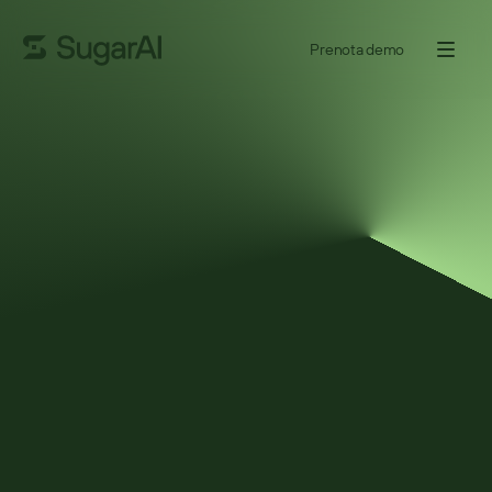
Prenota demo
REPORT ANALITICO
Nucleus Research:
Anatomia di una decisione:
Sugar vs Salesforce
L'usabilità sta diventando il nuovo campo di battaglia per il CRM. 
Esaminando le esperienze degli utenti di Sugar, Nucleus 
Research ha rilevato che, rispetto a Salesforce, gli utenti Sugar 
possono ridurre il costo totale di proprietà fino al 32% offrendo 
funzionalità simili. Questi vantaggi si traducono in un time-to-