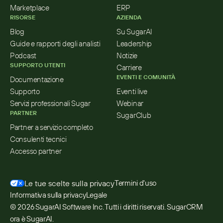
Marketplace
ERP
RISORSE
AZIENDA
Blog
Su SugarAI
Guide e rapporti degli analisti
Leadership
Podcast
Notizie
SUPPORTO UTENTI
Carriere
EVENTI E COMUNITÀ
Documentazione
Supporto
Eventi live
Servizi professionali Sugar
Webinar
PARTNER
SugarClub
Partner a servizio completo
Consulenti tecnici
Accesso partner
Le tue scelte sulla privacy
Termini d'uso
Informativa sulla privacy
Legale
© 2026 SugarAI Software Inc. Tutti i diritti riservati. SugarCRM 
ora è SugarAI.