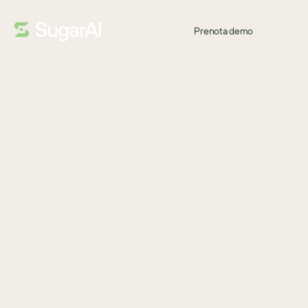
Prenota demo
GUIDA
Bentornato!
Come può il tuo team guidare il successo oggi mentre si prepara 
a una crescita a lungo termine? La risposta sta nella Vendita 
Guidata.
Scarica
SCARICA PER SCOPRIRE
Il passaggio dalla vendita convenzionale a quella potenziata 
dall'IA.