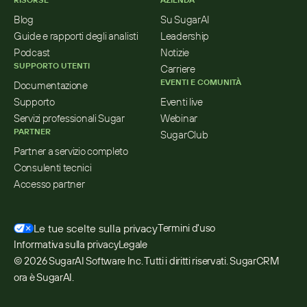
Blog
Su SugarAI
Guide e rapporti degli analisti
Leadership
Podcast
Notizie
SUPPORTO UTENTI
Carriere
EVENTI E COMUNITÀ
Documentazione
Supporto
Eventi live
Servizi professionali Sugar
Webinar
PARTNER
SugarClub
Partner a servizio completo
Consulenti tecnici
Accesso partner
Le tue scelte sulla privacy
Termini d'uso
Informativa sulla privacy
Legale
© 2026 SugarAI Software Inc. Tutti i diritti riservati. SugarCRM 
ora è SugarAI.