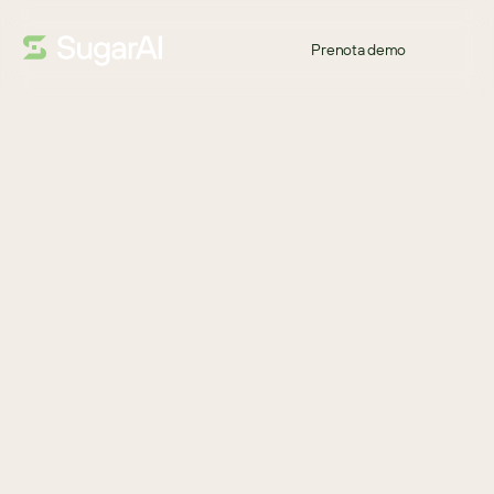
Prenota demo
INFOGRAFICA
Bentornato!
Una previsione vendite accurata è fondamentale per guidare 
crescita ed efficienza nel settore manifatturiero. Fornisce 
informazioni preziose sulla domanda futura e sulle tendenze di 
mercato, consentendo ai produttori di ottimizzare le risorse, 
snellire i processi e migliorare la soddisfazione dei clienti.
Scarica
SCARICA PER SCOPRIRE
Come le previsioni guidano i decisori, ottimizzano le risorse e 