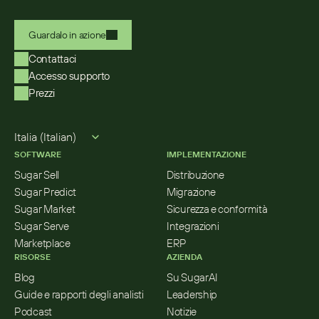
Guardalo in azione
Contattaci
Accesso supporto
Prezzi
Select Language
Italia (Italian)
SOFTWARE
IMPLEMENTAZIONE
Sugar Sell
Distribuzione
Sugar Predict
Migrazione
Sugar Market
Sicurezza e conformità
Sugar Serve
Integrazioni
Marketplace
ERP
RISORSE
AZIENDA
Blog
Su SugarAI
Guide e rapporti degli analisti
Leadership
Podcast
Notizie