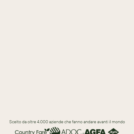
migliorano la soddisfazione dei clienti.
Miglioramenti nella pianificazione della produzione, 
nell'allocazione delle risorse e nei rapporti con i fornitori.
Problemi come la mancanza di dati accurati, le difficoltà di 
integrazione e gli elevati costi tecnologici.
Dai fogli di calcolo di base agli strumenti avanzati di IA e 
machine learning.
Tendenze nell’uso degli strumenti digitali, nei servizi a valore 
aggiunto e nel processo decisionale basato sui dati.
Scelto da oltre 4.000 aziende che fanno andare avanti il mondo