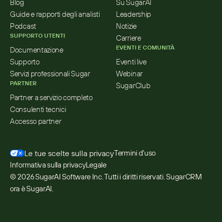
Blog
Su SugarAI
Guide e rapporti degli analisti
Leadership
Podcast
Notizie
SUPPORTO UTENTI
Carriere
EVENTI E COMUNITÀ
Documentazione
Supporto
Eventi live
Servizi professionali Sugar
Webinar
PARTNER
SugarClub
Partner a servizio completo
Consulenti tecnici
Accesso partner
Le tue scelte sulla privacy
Termini d'uso
Informativa sulla privacy
Legale
© 2026 SugarAI Software Inc. Tutti i diritti riservati. SugarCRM 
ora è SugarAI.