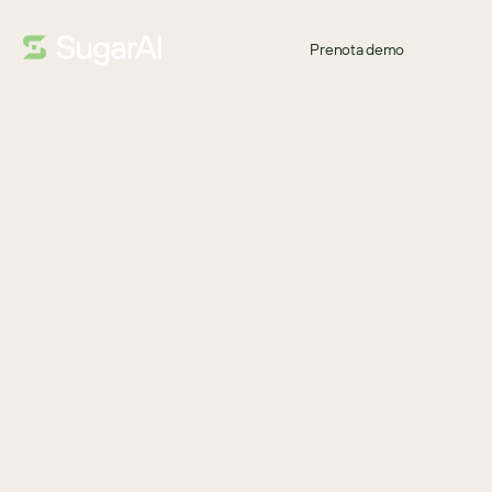
Prenota demo
GUIDA
Grazie!
Se stai pensando di passare a un nuovo CRM, è importante 
capire prima con precisione di cosa avrai bisogno per creare 
l’esperienza migliore per i tuoi clienti.
Scarica questa guida per aiutarti a creare una checklist pratica 
mentre valuti quale CRM è più adatto alla tua azienda.
Scarica
SCARICA PER SCOPRIRE