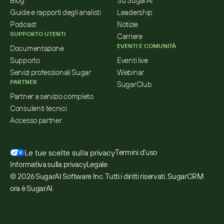
Blog
Su SugarAI
Guide e rapporti degli analisti
Leadership
Podcast
Notizie
SUPPORTO UTENTI
Carriere
EVENTI E COMUNITÀ
Documentazione
Supporto
Eventi live
Servizi professionali Sugar
Webinar
PARTNER
SugarClub
Partner a servizio completo
Consulenti tecnici
Accesso partner
Le tue scelte sulla privacy
Termini d'uso
Informativa sulla privacy
Legale
© 2026 SugarAI Software Inc. Tutti i diritti riservati. SugarCRM 
ora è SugarAI.