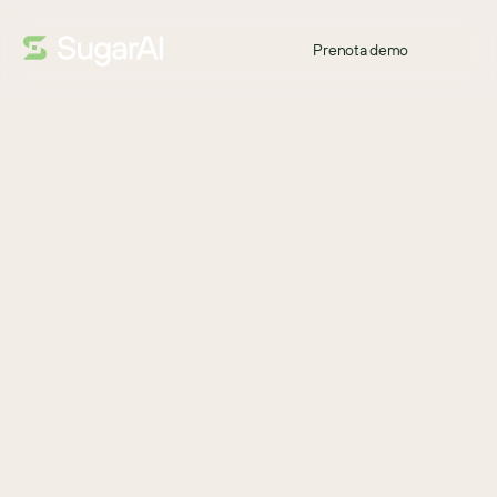
Prenota demo
GUIDA
Bentornato!
Scegliere un sistema CRM è una decisione importante per 
qualsiasi organizzazione, che tu stia avviando la tua prima 
implementazione, sostituendo soluzioni puntuali o effettuando 
una sostituzione tra più reparti. Ma il processo non deve per forza 
essere una sfida scoraggiante che ti tiene sveglio la notte.
Scarica
SCARICA PER SCOPRIRE
Semplifica il processo di selezione del CRM.