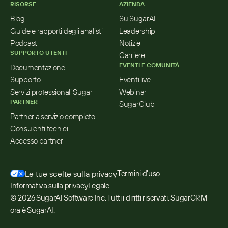
RISORSE
AZIENDA
Blog
Su SugarAI
Guide e rapporti degli analisti
Leadership
Podcast
Notizie
SUPPORTO UTENTI
Carriere
EVENTI E COMUNITÀ
Documentazione
Supporto
Eventi live
Servizi professionali Sugar
Webinar
PARTNER
SugarClub
Partner a servizio completo
Consulenti tecnici
Accesso partner
Le tue scelte sulla privacy
Termini d'uso
Informativa sulla privacy
Legale
© 2026 SugarAI Software Inc. Tutti i diritti riservati. SugarCRM 
ora è SugarAI.