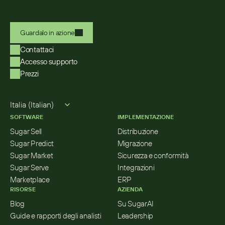
Guardalo in azione
Contattaci
Accesso supporto
Prezzi
Select Language
Italia (Italian)
SOFTWARE
IMPLEMENTAZIONE
Sugar Sell
Distribuzione
Sugar Predict
Migrazione
Sugar Market
Sicurezza e conformità
Sugar Serve
Integrazioni
Marketplace
ERP
RISORSE
AZIENDA
Blog
Su SugarAI
Guide e rapporti degli analisti
Leadership