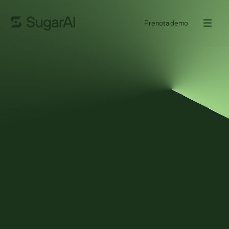
Prenota demo
GUIDA
Guida all'acquisto del CRM
Scegliere un sistema CRM è una decisione importante per 
qualsiasi organizzazione, che tu stia avviando la tua prima 
implementazione, sostituendo soluzioni puntuali o effettuando 
una sostituzione tra più reparti. Ma il processo non deve per forza 
essere una sfida scoraggiante che ti tiene sveglio la notte.