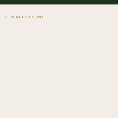
ALTRI CONTENUTI SIMILI
5 modi in cui le cooperative di credito
crescono con SugarAI
GUIDA