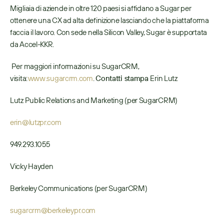
Migliaia di aziende in oltre 120 paesi si affidano a Sugar per 
ottenere una CX ad alta definizione lasciando che la piattaforma 
faccia il lavoro. Con sede nella Silicon Valley, Sugar è supportata 
da Accel-KKR.
 Per maggiori informazioni su SugarCRM, 
visita: 
www.sugarcrm.com
. 
Contatti stampa 
Erin Lutz 
Lutz Public Relations and Marketing (per SugarCRM)
erin@lutzpr.com
949.293.1055
Vicky Hayden
Berkeley Communications (per SugarCRM)
sugarcrm@berkeleypr.com