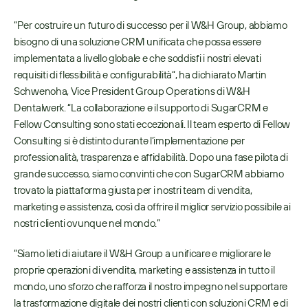
“Per costruire un futuro di successo per il W&H Group, abbiamo 
bisogno di una soluzione CRM unificata che possa essere 
implementata a livello globale e che soddisfi i nostri elevati 
requisiti di flessibilità e configurabilità“, ha dichiarato Martin 
Schwenoha, Vice President Group Operations di W&H 
Dentalwerk. “La collaborazione e il supporto di SugarCRM e 
Fellow Consulting sono stati eccezionali. Il team esperto di Fellow 
Consulting si è distinto durante l’implementazione per 
professionalità, trasparenza e affidabilità. Dopo una fase pilota di 
grande successo, siamo convinti che con SugarCRM abbiamo 
trovato la piattaforma giusta per i nostri team di vendita, 
marketing e assistenza, così da offrire il miglior servizio possibile ai 
nostri clienti ovunque nel mondo.”
“Siamo lieti di aiutare il W&H Group a unificare e migliorare le 
proprie operazioni di vendita, marketing e assistenza in tutto il 
mondo, uno sforzo che rafforza il nostro impegno nel supportare 
la trasformazione digitale dei nostri clienti con soluzioni CRM e di 