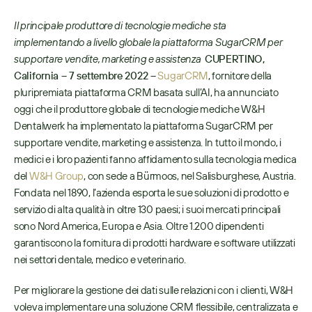
Il principale produttore di tecnologie mediche sta 
implementando a livello globale la piattaforma SugarCRM per 
supportare vendite, marketing e assistenza 
CUPERTINO, 
California – 7 settembre 2022 –
SugarCRM
, fornitore della 
pluripremiata piattaforma CRM basata sull’AI, ha annunciato 
oggi che il produttore globale di tecnologie mediche W&H 
Dentalwerk ha implementato la piattaforma SugarCRM per 
supportare vendite, marketing e assistenza. In tutto il mondo, i 
medici e i loro pazienti fanno affidamento sulla tecnologia medica 
del 
W&H Group
, con sede a Bürmoos, nel Salisburghese, Austria. 
Fondata nel 1890, l’azienda esporta le sue soluzioni di prodotto e 
servizio di alta qualità in oltre 130 paesi; i suoi mercati principali 
sono Nord America, Europa e Asia. Oltre 1.200 dipendenti 
garantiscono la fornitura di prodotti hardware e software utilizzati 
nei settori dentale, medico e veterinario. 
Per migliorare la gestione dei dati sulle relazioni con i clienti, W&H 
voleva implementare una soluzione CRM flessibile, centralizzata e 