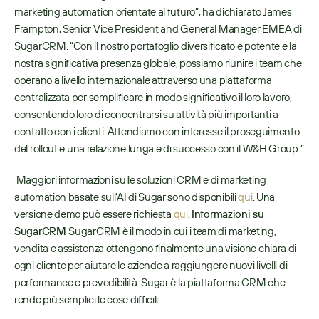
marketing automation orientate al futuro”, ha dichiarato James 
Frampton, Senior Vice President and General Manager EMEA di 
SugarCRM. “Con il nostro portafoglio diversificato e potente e la 
nostra significativa presenza globale, possiamo riunire i team che 
operano a livello internazionale attraverso una piattaforma 
centralizzata per semplificare in modo significativo il loro lavoro, 
consentendo loro di concentrarsi su attività più importanti a 
contatto con i clienti. Attendiamo con interesse il proseguimento 
del rollout e una relazione lunga e di successo con il W&H Group.”
 Maggiori informazioni sulle soluzioni CRM e di marketing 
automation basate sull’AI di Sugar sono disponibili 
qui
. Una 
versione demo può essere richiesta 
qui
. 
Informazioni su 
SugarCRM 
SugarCRM è il modo in cui i team di marketing, 
vendita e assistenza ottengono finalmente una visione chiara di 
ogni cliente per aiutare le aziende a raggiungere nuovi livelli di 
performance e prevedibilità. Sugar è la piattaforma CRM che 
rende più semplici le cose difficili. 