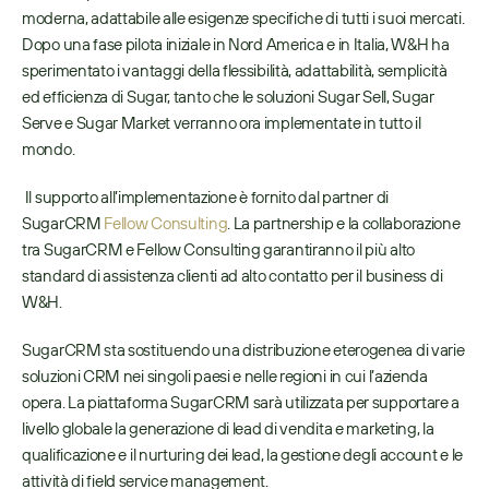
moderna, adattabile alle esigenze specifiche di tutti i suoi mercati. 
Dopo una fase pilota iniziale in Nord America e in Italia, W&H ha 
sperimentato i vantaggi della flessibilità, adattabilità, semplicità 
ed efficienza di Sugar, tanto che le soluzioni Sugar Sell, Sugar 
Serve e Sugar Market verranno ora implementate in tutto il 
mondo.
 Il supporto all’implementazione è fornito dal partner di 
SugarCRM 
Fellow Consulting
. La partnership e la collaborazione 
tra SugarCRM e Fellow Consulting garantiranno il più alto 
standard di assistenza clienti ad alto contatto per il business di 
W&H. 
SugarCRM sta sostituendo una distribuzione eterogenea di varie 
soluzioni CRM nei singoli paesi e nelle regioni in cui l’azienda 
opera. La piattaforma SugarCRM sarà utilizzata per supportare a 
livello globale la generazione di lead di vendita e marketing, la 
qualificazione e il nurturing dei lead, la gestione degli account e le 
attività di field service management.