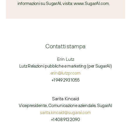
informazioni su SugarAI, visita: www.SugarAI.com.
Contatti stampa
Erin Lutz
Lutz Relazioni pubbliche e marketing (per SugarAI)
erin@lutzpr.com
+1 949 293 1055
Sarita Kincaid
Vicepresidente, Comunicazione aziendale, SugarAI
sarita.kincaid@sugarai.com
+1 408 913 2090