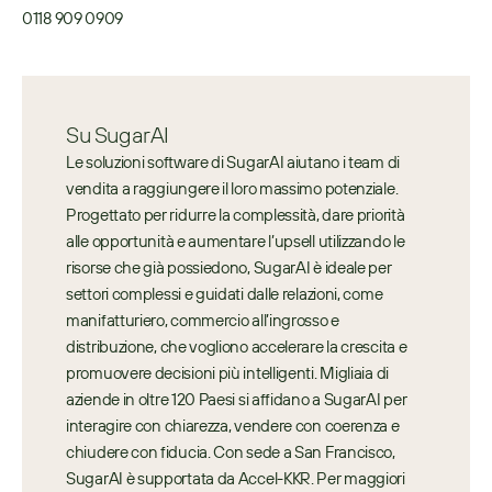
0118 909 0909
Su SugarAI
Le soluzioni software di SugarAI aiutano i team di 
vendita a raggiungere il loro massimo potenziale. 
Progettato per ridurre la complessità, dare priorità 
alle opportunità e aumentare l’upsell utilizzando le 
risorse che già possiedono, SugarAI è ideale per 
settori complessi e guidati dalle relazioni, come 
manifatturiero, commercio all’ingrosso e 
distribuzione, che vogliono accelerare la crescita e 
promuovere decisioni più intelligenti. Migliaia di 
aziende in oltre 120 Paesi si affidano a SugarAI per 
interagire con chiarezza, vendere con coerenza e 
chiudere con fiducia. Con sede a San Francisco, 
SugarAI è supportata da Accel-KKR. Per maggiori 