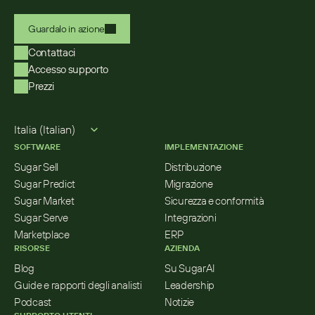
Guardalo in azione
Contattaci
Accesso supporto
Prezzi
Select Language
Italia (Italian)
SOFTWARE
IMPLEMENTAZIONE
Sugar Sell
Distribuzione
Sugar Predict
Migrazione
Sugar Market
Sicurezza e conformità
Sugar Serve
Integrazioni
Marketplace
ERP
RISORSE
AZIENDA
Blog
Su SugarAI
Guide e rapporti degli analisti
Leadership
Podcast
Notizie