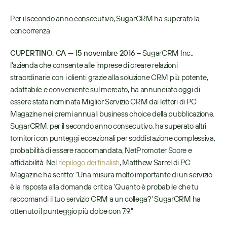
Per il secondo anno consecutivo, SugarCRM ha superato la 
concorrenza
CUPERTINO, CA — 15 novembre 2016 –
 SugarCRM Inc., 
l'azienda che consente alle imprese di creare relazioni 
straordinarie con i clienti grazie alla soluzione CRM più potente, 
adattabile e conveniente sul mercato, ha annunciato oggi di 
essere stata nominata Miglior Servizio CRM dai lettori di PC 
Magazine nei premi annuali business choice della pubblicazione. 
SugarCRM, per il secondo anno consecutivo, ha superato altri 
fornitori con punteggi eccezionali per soddisfazione complessiva, 
probabilità di essere raccomandata, NetPromoter Score e 
affidabilità. Nel 
riepilogo dei finalisti
, Matthew Sarrel di PC 
Magazine ha scritto: "Una misura molto importante di un servizio 
è la risposta alla domanda critica 'Quanto è probabile che tu 
raccomandi il tuo servizio CRM a un collega?' SugarCRM ha 
ottenuto il punteggio più dolce con 7,9." 