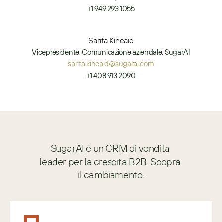
+1 949 293 1055
Sarita Kincaid
Vicepresidente, Comunicazione aziendale, SugarAI
sarita.kincaid@sugarai.com
+1 408 913 2090
SugarAI è un CRM di vendita 
leader per la crescita B2B. Scopra 
il cambiamento.