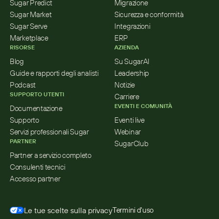
Sugar Predict
Migrazione
Sugar Market
Sicurezza e conformità
Sugar Serve
Integrazioni
Marketplace
ERP
RISORSE
AZIENDA
Blog
Su SugarAI
Guide e rapporti degli analisti
Leadership
Podcast
Notizie
SUPPORTO UTENTI
Carriere
EVENTI E COMUNITÀ
Documentazione
Supporto
Eventi live
Servizi professionali Sugar
Webinar
PARTNER
SugarClub
Partner a servizio completo
Consulenti tecnici
Accesso partner
Le tue scelte sulla privacy
Termini d'uso