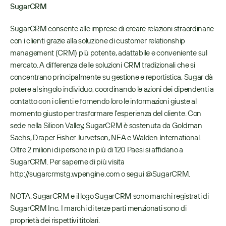
SugarCRM
SugarCRM consente alle imprese di creare relazioni straordinarie 
con i clienti grazie alla soluzione di customer relationship 
management (CRM) più potente, adattabile e conveniente sul 
mercato. A differenza delle soluzioni CRM tradizionali che si 
concentrano principalmente su gestione e reportistica, Sugar dà 
potere al singolo individuo, coordinando le azioni dei dipendenti a 
contatto con i clienti e fornendo loro le informazioni giuste al 
momento giusto per trasformare l'esperienza del cliente. Con 
sede nella Silicon Valley, SugarCRM è sostenuta da Goldman 
Sachs, Draper Fisher Jurvetson, NEA e Walden International. 
Oltre 2 milioni di persone in più di 120 Paesi si affidano a 
SugarCRM. Per saperne di più visita 
http://sugarcrmstg.wpengine.com o segui @SugarCRM.
NOTA: SugarCRM e il logo SugarCRM sono marchi registrati di 
SugarCRM Inc. I marchi di terze parti menzionati sono di 
proprietà dei rispettivi titolari.