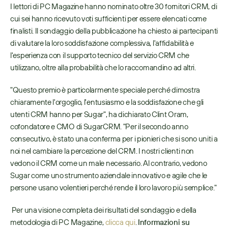
I lettori di PC Magazine hanno nominato oltre 30 fornitori CRM, di 
cui sei hanno ricevuto voti sufficienti per essere elencati come 
finalisti. Il sondaggio della pubblicazione ha chiesto ai partecipanti 
di valutare la loro soddisfazione complessiva, l'affidabilità e 
l'esperienza con il supporto tecnico del servizio CRM che 
utilizzano, oltre alla probabilità che lo raccomandino ad altri.
"Questo premio è particolarmente speciale perché dimostra 
chiaramente l'orgoglio, l'entusiasmo e la soddisfazione che gli 
utenti CRM hanno per Sugar", ha dichiarato Clint Oram, 
cofondatore e CMO di SugarCRM. "Per il secondo anno 
consecutivo, è stato una conferma per i pionieri che si sono uniti a 
noi nel cambiare la percezione del CRM. I nostri clienti non 
vedono il CRM come un male necessario. Al contrario, vedono 
Sugar come uno strumento aziendale innovativo e agile che le 
persone usano volentieri perché rende il loro lavoro più semplice."
 Per una visione completa dei risultati del sondaggio e della 
metodologia di PC Magazine, 
clicca qui
. 
Informazioni su 