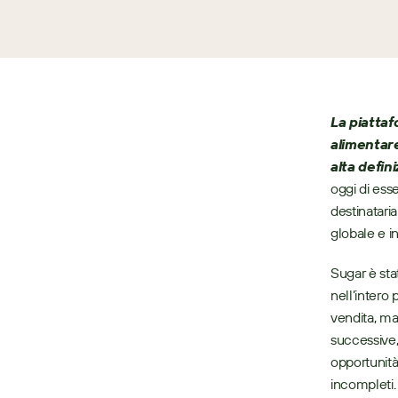
La piattaf
alimentare
alta defin
oggi di ess
destinataria
globale e i
Sugar è stat
nell’intero
vendita, mar
successive,
opportunità
incompleti.