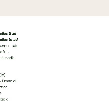
lienti ad 
cliente ad 
 annunciato 
 è la 
età media 
IA) 
 i team di 
zioni 
e 
ati o 