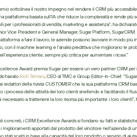
mio sottolinea il nostro impegno nel rendere il CRM più accessibile
 piattaforma basata sull’IA che riduce la complessità e rende più se
ficili per i professionisti di vendita, marketing e assistenza”, ha dichiarat
nior Vice President e General Manager, Sugar Platform, SugarCRM. 
iattaforma a fare il lavoro, le aziende possono lavorare in modo più int
, con il machine learning e l’analisi predittiva che migliorano le probab
ll’esperienza cliente, sempre più critica per aumentare i ricavi.”
 dichiarato 
Rich Tehrani
, CEO di TMC e Group Editor-in-Chief
. 
“Sugar
i redattori della rivista 
CUSTOMER
 che la sua piattaforma CRM basat
o i processi delle attività dei loro clienti snellendo e facilitando il fluss
 necessario a trattenere la loro risorsa più importante: i loro clienti”,
ati concreti, i CRM Excellence Awards si fondano su fatti e statistich
 miglioramenti apportati dal prodotto del vincitore nell’azienda di un c
no stati scelti in base alla capacità del loro prodotto o servizio di aiuta