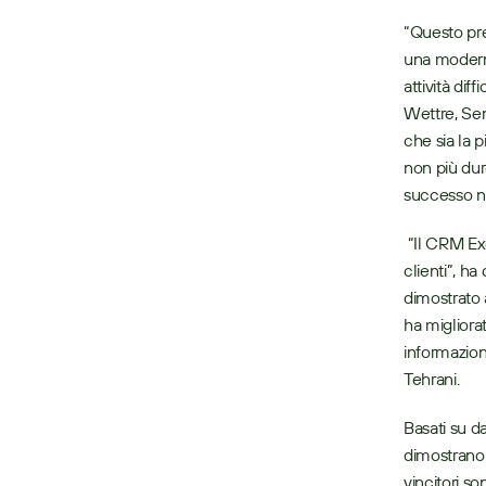
“Questo pre
una moderna
attività dif
Wettre, Se
che sia la p
non più duro
successo ne
 “Il CRM Excellence Award premia Sugar per essere un vero partner CRM per i propri 
clienti”, ha
dimostrato a
ha migliorat
informazioni
Tehrani. 
Basati su d
dimostrano i
vincitori so