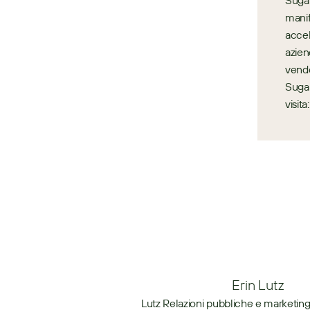
Sugar
manif
accel
azien
vende
Sugar
visit
Erin Lutz
Lutz Relazioni pubbliche e marketing