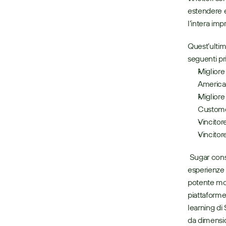
estendere e
l’intera impr
Quest’ultim
seguenti pr
Migliore
America
Migliore
Custome
Vincito
Vincito
 Sugar consente alle aziende di crescere e scalare relazioni clienti redditizie offrendo 
esperienze 
potente mo
piattaforme
learning di
da dimension