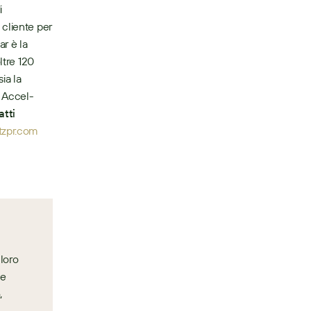
 
cliente per 
r è la 
tre 120 
a la 
a Accel-
tti 
tzpr.com
loro 
e 
 