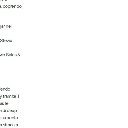
a, coprendo 
ar nei 
Stevie 
ie Sales & 
tramite il 
, le 
 di deep 
entemente 
 strada a 