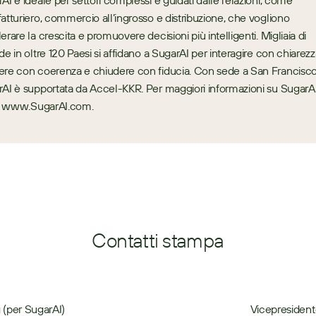
AI è ideale per settori complessi e guidati dalle relazioni, come 
atturiero, commercio all’ingrosso e distribuzione, che vogliono 
erare la crescita e promuovere decisioni più intelligenti. Migliaia di 
de in oltre 120 Paesi si affidano a SugarAI per interagire con chiarezza
re con coerenza e chiudere con fiducia. Con sede a San Francisco,
AI è supportata da Accel-KKR. Per maggiori informazioni su SugarAI,
a: www.SugarAI.com.
Contatti stampa
 (per SugarAI)
Vicepresident