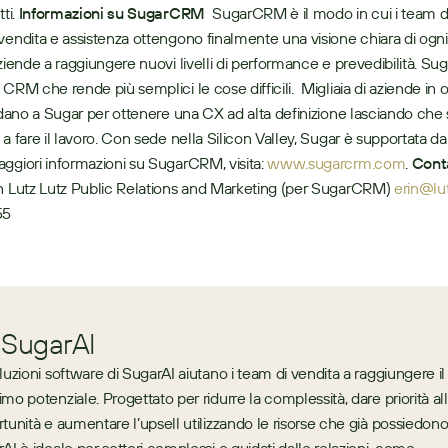
ti. 
Informazioni su SugarCRM
  SugarCRM è il modo in cui i team di
vendita e assistenza ottengono finalmente una visione chiara di ogni 
ziende a raggiungere nuovi livelli di performance e prevedibilità. Suga
CRM che rende più semplici le cose difficili.  Migliaia di aziende in ol
fidano a Sugar per ottenere una CX ad alta definizione lasciando che si
 a fare il lavoro. Con sede nella Silicon Valley, Sugar è supportata d
ggiori informazioni su SugarCRM, visita: 
www.sugarcrm.com
. 
Conta
in Lutz Lutz Public Relations and Marketing (per SugarCRM) 
erin@lu
55
 SugarAI
luzioni software di SugarAI aiutano i team di vendita a raggiungere il 
mo potenziale. Progettato per ridurre la complessità, dare priorità all
tunità e aumentare l’upsell utilizzando le risorse che già possiedono,