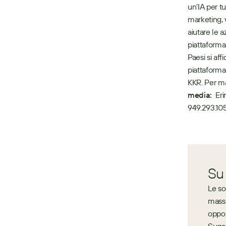
un’IA per tut
marketing, 
aiutare le a
piattaforma 
Paesi si af
piattaforma
KKR. Per ma
media:
  Er
949.293.10
Su
Le so
massi
oppor