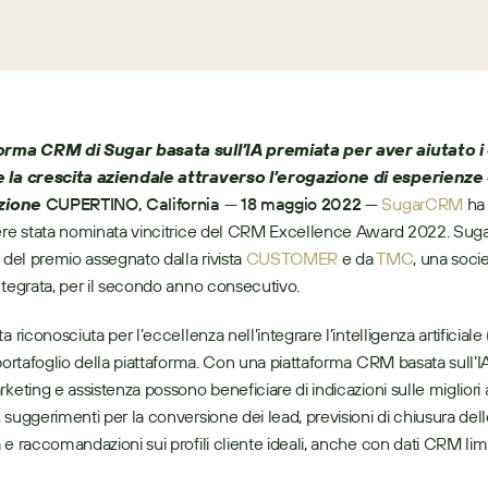
orma CRM di Sugar basata sull’IA premiata per aver aiutato i c
 la crescita aziendale attraverso l’erogazione di esperienze 
izione
CUPERTINO, California —
18 maggio 2022 —
SugarCRM
 ha
ere stata nominata vincitrice del CRM Excellence Award 2022. Sugar
 del premio assegnato dalla rivista 
CUSTOMER
 e da 
TMC
, una soci
ntegrata, per il secondo anno consecutivo. 
a riconosciuta per l’eccellenza nell’integrare l’intelligenza artificiale (
 portafoglio della piattaforma. Con una piattaforma CRM basata sull’IA,
keting e assistenza possono beneficiare di indicazioni sulle migliori a
 suggerimenti per la conversione dei lead, previsioni di chiusura dell
 e raccomandazioni sui profili cliente ideali, anche con dati CRM limit