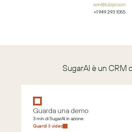
erin@lutzpr.com
+1 949 293 1055
SugarAI è un CRM di
Guarda una demo
3 min di SugarAI in azione.
Guardi il video