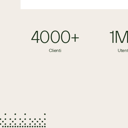
4000+
1
Clienti
Utent