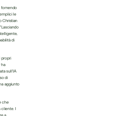
 fornendo 
mplici le 
o Christian 
“Lasciando 
elligente, 
ilità di 
 ha 
a sull’IA 
o di 
 ha aggiunto 
e che 
liente. I 
re a 