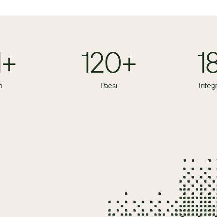
M+
120+
1
i
Paesi
Integ