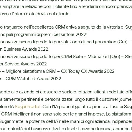
 ampliare la relazione con il cliente fino a renderla onnicomprensiv
esa e l’intero ciclo di vita del cliente.
o traguardo nell’eccellenza CRM arriva a seguito della vittoria di Sug
incipali programmi di premi del settore 2022:
 nuova versione di prodotto per soluzione di lead generation (Oro) – 
n Business Awards 2022
 nuova versione di prodotto per CRM Suite – Midmarket (Oro) – Stev
r Service Awards 2022
re – Migliore piattaforma CRM – CX Today CX Awards 2022
re – CRM Watchlist Award 2022
altamente pertinenti e personalizzate lungo tutto il customer journey 
tore IA 
SugarPredict
. Con l’IA preconfigurata e pronta all’uso di Sugar
 CRM intelligenti non sono solo per le grandi imprese. La piattaforma
 Sugar mette la potenza dell’IA nelle mani di ogni azienda, indipend
i, maturità del business o livello di sofisticazione tecnica, aprendo la