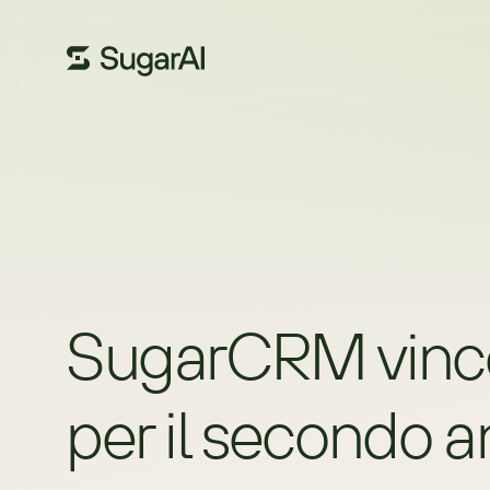
SugarCRM vince
per il secondo 