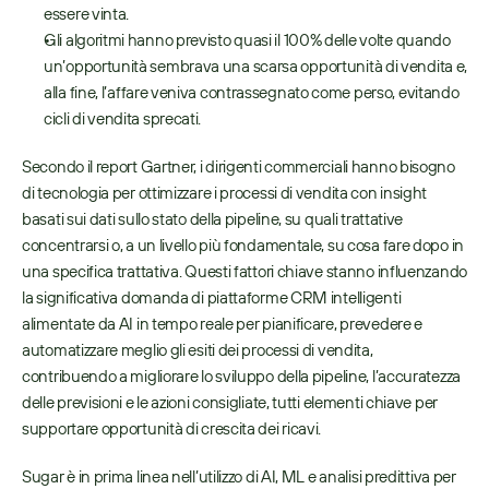
essere vinta.
Gli algoritmi hanno previsto quasi il 100% delle volte quando 
un’opportunità sembrava una scarsa opportunità di vendita e, 
alla fine, l’affare veniva contrassegnato come perso, evitando 
cicli di vendita sprecati.
Secondo il report Gartner, i dirigenti commerciali hanno bisogno 
di tecnologia per ottimizzare i processi di vendita con insight 
basati sui dati sullo stato della pipeline, su quali trattative 
concentrarsi o, a un livello più fondamentale, su cosa fare dopo in 
una specifica trattativa. Questi fattori chiave stanno influenzando 
la significativa domanda di piattaforme CRM intelligenti 
alimentate da AI in tempo reale per pianificare, prevedere e 
automatizzare meglio gli esiti dei processi di vendita, 
contribuendo a migliorare lo sviluppo della pipeline, l’accuratezza 
delle previsioni e le azioni consigliate, tutti elementi chiave per 
supportare opportunità di crescita dei ricavi.
Sugar è in prima linea nell’utilizzo di AI, ML e analisi predittiva per 