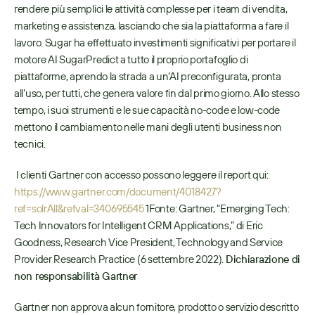
rendere più semplici le attività complesse per i team di vendita, 
marketing e assistenza, lasciando che sia la piattaforma a fare il 
lavoro. Sugar ha effettuato investimenti significativi per portare il 
motore AI SugarPredict a tutto il proprio portafoglio di 
piattaforme, aprendo la strada a un’AI preconfigurata, pronta 
all’uso, per tutti, che genera valore fin dal primo giorno. Allo stesso 
tempo, i suoi strumenti e le sue capacità no-code e low-code 
mettono il cambiamento nelle mani degli utenti business non 
tecnici.
 I clienti Gartner con accesso possono leggere il report qui: 
https://www.gartner.com/document/4018427?
ref=solrAll&refval=340695545
 1Fonte: Gartner, “Emerging Tech: 
Tech Innovators for Intelligent CRM Applications,” di Eric 
Goodness, Research Vice President, Technology and Service 
Provider Research Practice (6 settembre 2022). 
Dichiarazione di 
non responsabilità Gartner
Gartner non approva alcun fornitore, prodotto o servizio descritto 