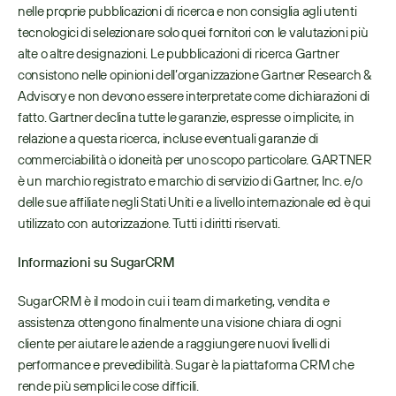
nelle proprie pubblicazioni di ricerca e non consiglia agli utenti 
tecnologici di selezionare solo quei fornitori con le valutazioni più 
alte o altre designazioni. Le pubblicazioni di ricerca Gartner 
consistono nelle opinioni dell’organizzazione Gartner Research & 
Advisory e non devono essere interpretate come dichiarazioni di 
fatto. Gartner declina tutte le garanzie, espresse o implicite, in 
relazione a questa ricerca, incluse eventuali garanzie di 
commerciabilità o idoneità per uno scopo particolare. GARTNER 
è un marchio registrato e marchio di servizio di Gartner, Inc. e/o 
delle sue affiliate negli Stati Uniti e a livello internazionale ed è qui 
utilizzato con autorizzazione. Tutti i diritti riservati.
Informazioni su SugarCRM
SugarCRM è il modo in cui i team di marketing, vendita e 
assistenza ottengono finalmente una visione chiara di ogni 
cliente per aiutare le aziende a raggiungere nuovi livelli di 
performance e prevedibilità. Sugar è la piattaforma CRM che 
rende più semplici le cose difficili.