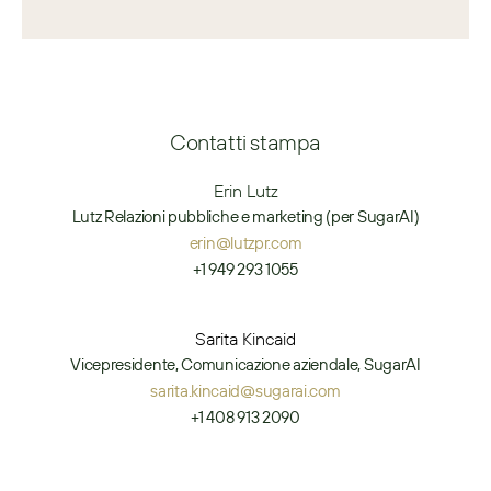
Contatti stampa
Erin Lutz
Lutz Relazioni pubbliche e marketing (per SugarAI)
erin@lutzpr.com
+1 949 293 1055
Sarita Kincaid
Vicepresidente, Comunicazione aziendale, SugarAI
sarita.kincaid@sugarai.com
+1 408 913 2090