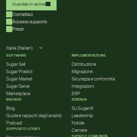
Guardalo in azione
Contattaci
Accesso supporto
Prezzi
Select Language
Italia (Italian)
SOFTWARE
IMPLEMENTAZIONE
Sugar Sell
Distribuzione
Sugar Predict
Migrazione
Sugar Market
Sicurezza e conformità
Sugar Serve
Integrazioni
Marketplace
ERP
RISORSE
AZIENDA
Blog
Su SugarAI
Guide e rapporti degli analisti
Leadership
Podcast
Notizie
SUPPORTO UTENTI
Carriere
EVENTI E COMUNITÀ