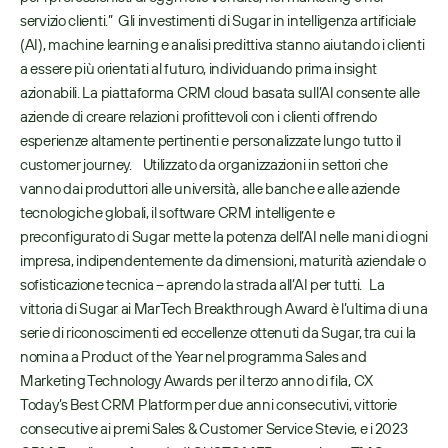
servizio clienti.”  Gli investimenti di Sugar in intelligenza artificiale 
(AI), machine learning e analisi predittiva stanno aiutando i clienti 
a essere più orientati al futuro, individuando prima insight 
azionabili. La piattaforma CRM cloud basata sull’AI consente alle 
aziende di creare relazioni profittevoli con i clienti offrendo 
esperienze altamente pertinenti e personalizzate lungo tutto il 
customer journey.    Utilizzato da organizzazioni in settori che 
vanno dai produttori alle università, alle banche e alle aziende 
tecnologiche globali, il software CRM intelligente e 
preconfigurato di Sugar mette la potenza dell’AI nelle mani di ogni 
impresa, indipendentemente da dimensioni, maturità aziendale o 
sofisticazione tecnica – aprendo la strada all’AI per tutti.   La 
vittoria di Sugar ai MarTech Breakthrough Award è l’ultima di una 
serie di riconoscimenti ed eccellenze ottenuti da Sugar, tra cui la 
nomina a Product of the Year nel programma Sales and 
Marketing Technology Awards per il terzo anno di fila, CX 
Today’s Best CRM Platform per due anni consecutivi, vittorie 
consecutive ai premi Sales & Customer Service Stevie, e i 2023 