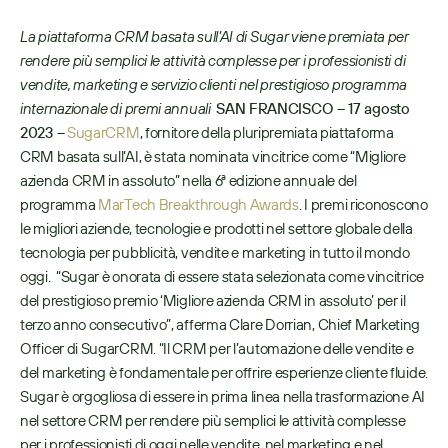
La piattaforma CRM basata sull’AI di Sugar viene premiata per 
rendere più semplici le attività complesse per i professionisti di 
vendite, marketing e servizio clienti nel prestigioso programma 
internazionale di premi annuali
SAN FRANCISCO – 17 agosto 
2023 –
SugarCRM
, fornitore della pluripremiata piattaforma 
CRM basata sull’AI, è stata nominata vincitrice come “Migliore 
azienda CRM in assoluto” nella 6ª edizione annuale del 
programma 
MarTech Breakthrough Awards
. I premi riconoscono 
le migliori aziende, tecnologie e prodotti nel settore globale della 
tecnologia per pubblicità, vendite e marketing in tutto il mondo 
oggi.  “Sugar è onorata di essere stata selezionata come vincitrice 
del prestigioso premio ‘Migliore azienda CRM in assoluto’ per il 
terzo anno consecutivo”, afferma Clare Dorrian, Chief Marketing 
Officer di SugarCRM. “Il CRM per l’automazione delle vendite e 
del marketing è fondamentale per offrire esperienze cliente fluide. 
Sugar è orgogliosa di essere in prima linea nella trasformazione AI 
nel settore CRM per rendere più semplici le attività complesse 
per i professionisti di oggi nelle vendite, nel marketing e nel 