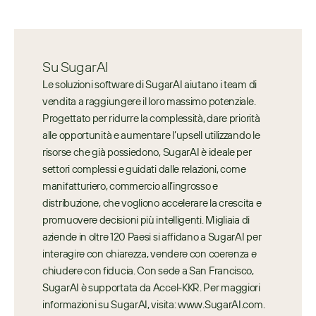
Su SugarAI
Le soluzioni software di SugarAI aiutano i team di 
vendita a raggiungere il loro massimo potenziale. 
Progettato per ridurre la complessità, dare priorità 
alle opportunità e aumentare l’upsell utilizzando le 
risorse che già possiedono, SugarAI è ideale per 
settori complessi e guidati dalle relazioni, come 
manifatturiero, commercio all’ingrosso e 
distribuzione, che vogliono accelerare la crescita e 
promuovere decisioni più intelligenti. Migliaia di 
aziende in oltre 120 Paesi si affidano a SugarAI per 
interagire con chiarezza, vendere con coerenza e 
chiudere con fiducia. Con sede a San Francisco, 
SugarAI è supportata da Accel-KKR. Per maggiori 
informazioni su SugarAI, visita: www.SugarAI.com.