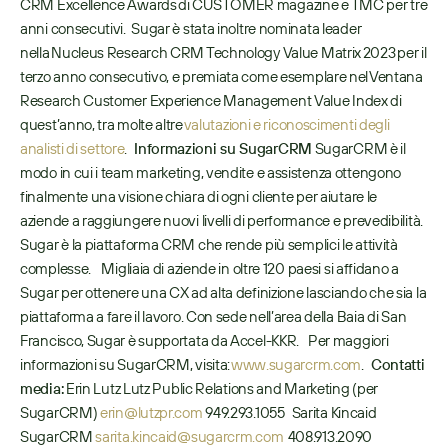
CRM Excellence Awards di CUSTOMER magazine e TMC per tre 
anni consecutivi.  Sugar è stata inoltre nominata leader 
nella Nucleus Research CRM Technology Value Matrix 2023 per il 
terzo anno consecutivo, e premiata come esemplare nel Ventana 
Research Customer Experience Management Value Index di 
quest’anno, tra molte altre 
valutazioni e riconoscimenti degli 
analisti di settore
.   
Informazioni su SugarCRM
 SugarCRM è il 
modo in cui i team marketing, vendite e assistenza ottengono 
finalmente una visione chiara di ogni cliente per aiutare le 
aziende a raggiungere nuovi livelli di performance e prevedibilità. 
Sugar è la piattaforma CRM che rende più semplici le attività 
complesse.     Migliaia di aziende in oltre 120 paesi si affidano a 
Sugar per ottenere una CX ad alta definizione lasciando che sia la 
piattaforma a fare il lavoro. Con sede nell’area della Baia di San 
Francisco, Sugar è supportata da Accel-KKR.    Per maggiori 
informazioni su SugarCRM, visita: 
www.sugarcrm.com
.   
Contatti 
media:
 Erin Lutz Lutz Public Relations and Marketing (per 
SugarCRM) 
erin@lutzpr.com
 949.293.1055   Sarita Kincaid 
SugarCRM 
sarita.kincaid@sugarcrm.com
  408.913.2090  