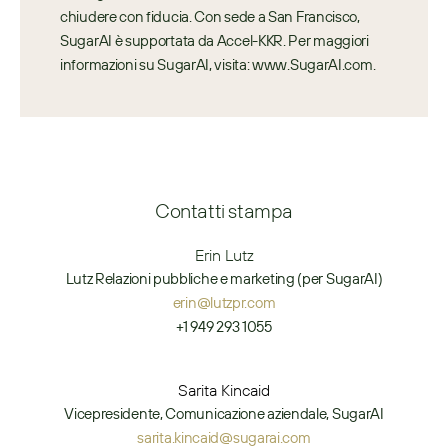
chiudere con fiducia. Con sede a San Francisco, 
SugarAI è supportata da Accel-KKR. Per maggiori 
informazioni su SugarAI, visita: www.SugarAI.com.
Contatti stampa
Erin Lutz
Lutz Relazioni pubbliche e marketing (per SugarAI)
erin@lutzpr.com
+1 949 293 1055
Sarita Kincaid
Vicepresidente, Comunicazione aziendale, SugarAI
sarita.kincaid@sugarai.com