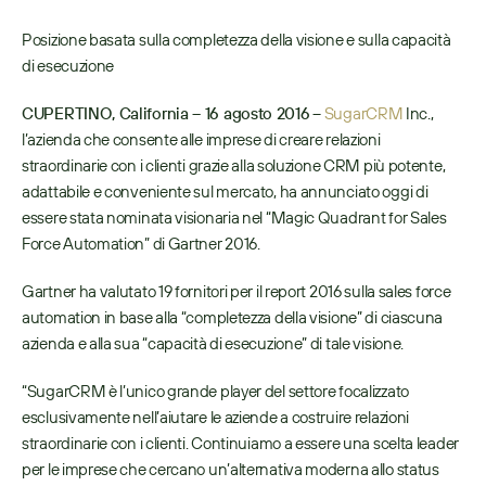
Posizione basata sulla completezza della visione e sulla capacità 
di esecuzione
CUPERTINO, California – 16 agosto 2016
 – 
SugarCRM
 Inc., 
l’azienda che consente alle imprese di creare relazioni 
straordinarie con i clienti grazie alla soluzione CRM più potente, 
adattabile e conveniente sul mercato, ha annunciato oggi di 
essere stata nominata visionaria nel “Magic Quadrant for Sales 
Force Automation” di Gartner 2016.
Gartner ha valutato 19 fornitori per il report 2016 sulla sales force 
automation in base alla “completezza della visione” di ciascuna 
azienda e alla sua “capacità di esecuzione” di tale visione.
“SugarCRM è l’unico grande player del settore focalizzato 
esclusivamente nell’aiutare le aziende a costruire relazioni 
straordinarie con i clienti. Continuiamo a essere una scelta leader 
per le imprese che cercano un’alternativa moderna allo status 