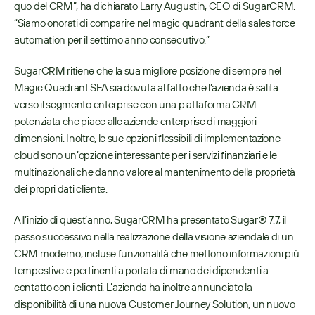
quo del CRM”, ha dichiarato Larry Augustin, CEO di SugarCRM. 
“Siamo onorati di comparire nel magic quadrant della sales force 
automation per il settimo anno consecutivo.”
SugarCRM ritiene che la sua migliore posizione di sempre nel 
Magic Quadrant SFA sia dovuta al fatto che l’azienda è salita 
verso il segmento enterprise con una piattaforma CRM 
potenziata che piace alle aziende enterprise di maggiori 
dimensioni. Inoltre, le sue opzioni flessibili di implementazione 
cloud sono un’opzione interessante per i servizi finanziari e le 
multinazionali che danno valore al mantenimento della proprietà 
dei propri dati cliente.
All’inizio di quest’anno, SugarCRM ha presentato Sugar® 7.7, il 
passo successivo nella realizzazione della visione aziendale di un 
CRM moderno, incluse funzionalità che mettono informazioni più 
tempestive e pertinenti a portata di mano dei dipendenti a 
contatto con i clienti. L’azienda ha inoltre annunciato la 
disponibilità di una nuova Customer Journey Solution, un nuovo 