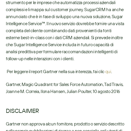
strumento per le imprese che automatizza processi aziendali 
complessi e li mappa sul customer journey. SugarCRM ha anche 
annunciato che è in fase di sviluppo una nuova soluzione, Sugar 
Intelligence Service™. Il nuovo servizio dovrebbe fornire una vista 
completa del cliente combinando dati provenienti da fonti 
esterne best-in-class con i dati CRM aziendali. Si prevede inoltre 
che Sugar Intelligence Service includa in futuro capacità di 
analisi predittiva per formulare raccomandazioni intelligenti di 
follow-up nelle interazioni con i clienti.
 Per leggere il report Gartner nella sua interezza, fai clic 
qui
. 
Gartner, Magic Quadrant for Sales Force Automation, Tad Travis, 
Joanne M. Correia, Ilona Hansen, Julian Poulter, 10 agosto 2016
DISCLAIMER
Gartner non approva alcun fornitore, prodotto o servizio descritto 
nelle proprie pubblicazioni di ricerca e non consiglia agli utenti di 