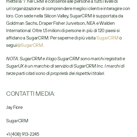
mette la “i” nel CRM e consente alle persone a tutti i livelli di 
un’organizzazione di comprendere meglio i clienti e interagire con 
loro. Con sede nella Silicon Valley, SugarCRM è supportata da 
Goldman Sachs, Draper Fisher Jurvetson, NEA e Walden 
International. Oltre 1,5 milioni di persone in più di 120 paesi si 
affidano a SugarCRM. Per saperne di più visita 
SugarCRM
 o 
segui
@SugarCRM
. 
NOTA: SugarCRM e il logo SugarCRM sono marchi registrati e 
SugarUX è un marchio di servizio di SugarCRM Inc. I marchi di 
terze parti citati sono di proprietà dei rispettivi titolari.
CONTATTI MEDIA:
Jay Fiore
SugarCRM
+1 (408) 913-2245