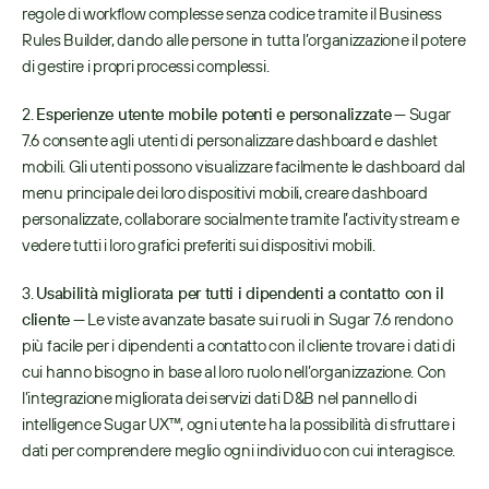
regole di workflow complesse senza codice tramite il Business 
Rules Builder, dando alle persone in tutta l’organizzazione il potere 
di gestire i propri processi complessi.
2. 
Esperienze utente mobile potenti e personalizzate
 — Sugar 
7.6 consente agli utenti di personalizzare dashboard e dashlet 
mobili. Gli utenti possono visualizzare facilmente le dashboard dal 
menu principale dei loro dispositivi mobili, creare dashboard 
personalizzate, collaborare socialmente tramite l’activity stream e 
vedere tutti i loro grafici preferiti sui dispositivi mobili.
3. 
Usabilità migliorata per tutti i dipendenti a contatto con il 
cliente
 — Le viste avanzate basate sui ruoli in Sugar 7.6 rendono 
più facile per i dipendenti a contatto con il cliente trovare i dati di 
cui hanno bisogno in base al loro ruolo nell’organizzazione. Con 
l’integrazione migliorata dei servizi dati D&B nel pannello di 
intelligence Sugar UX™, ogni utente ha la possibilità di sfruttare i 
dati per comprendere meglio ogni individuo con cui interagisce.