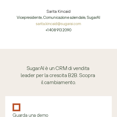
Sarita Kincaid
Vicepresidente, Comunicazione aziendale, SugarAI
sarita.kincaid@sugarai.com
+1 408 913 2090
SugarAI è un CRM di vendita 
leader per la crescita B2B. Scopra 
il cambiamento.
Guarda una demo