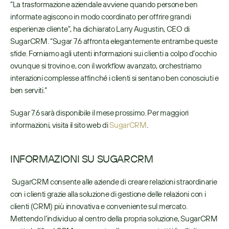
“La trasformazione aziendale avviene quando persone ben 
informate agiscono in modo coordinato per offrire grandi 
esperienze cliente”, ha dichiarato Larry Augustin, CEO di 
SugarCRM. “Sugar 7.6 affronta elegantemente entrambe queste 
sfide. Forniamo agli utenti informazioni sui clienti a colpo d’occhio 
ovunque si trovino e, con il workflow avanzato, orchestriamo 
interazioni complesse affinché i clienti si sentano ben conosciuti e 
ben serviti.”
Sugar 7.6 sarà disponibile il mese prossimo. Per maggiori 
informazioni, visita il sito web di 
SugarCRM
.
INFORMAZIONI SU SUGARCRM
 SugarCRM consente alle aziende di creare relazioni straordinarie 
con i clienti grazie alla soluzione di gestione delle relazioni con i 
clienti (CRM) più innovativa e conveniente sul mercato. 
Mettendo l’individuo al centro della propria soluzione, SugarCRM 