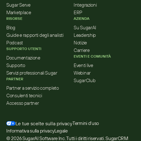
Sugar Serve
Integrazioni
Marketplace
ERP
RISORSE
AZIENDA
Blog
Su SugarAI
Guide e rapporti degli analisti
Leadership
Podcast
Notizie
SUPPORTO UTENTI
Carriere
EVENTI E COMUNITÀ
Documentazione
Supporto
Eventi live
Servizi professionali Sugar
Webinar
PARTNER
SugarClub
Partner a servizio completo
Consulenti tecnici
Accesso partner
Le tue scelte sulla privacy
Termini d'uso
Informativa sulla privacy
Legale
© 2026 SugarAI Software Inc. Tutti i diritti riservati. SugarCRM 