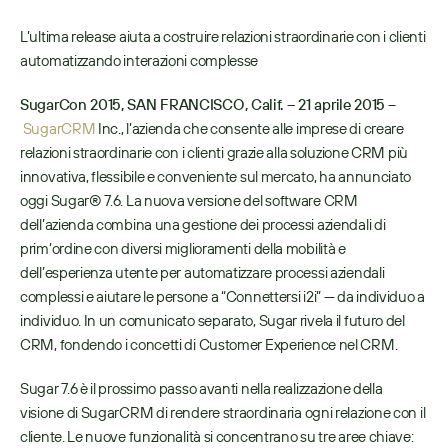
L’ultima release aiuta a costruire relazioni straordinarie con i clienti 
automatizzando interazioni complesse
SugarCon 2015, SAN FRANCISCO, Calif. – 21 aprile 2015
 –
SugarCRM
 Inc., l’azienda che consente alle imprese di creare 
relazioni straordinarie con i clienti grazie alla soluzione CRM più 
innovativa, flessibile e conveniente sul mercato, ha annunciato 
oggi Sugar® 7.6. La nuova versione del software CRM 
dell’azienda combina una gestione dei processi aziendali di 
prim’ordine con diversi miglioramenti della mobilità e 
dell’esperienza utente per automatizzare processi aziendali 
complessi e aiutare le persone a “Connettersi i2i” — da individuo a 
individuo. In un comunicato separato, Sugar rivela il futuro del 
CRM, fondendo i concetti di Customer Experience nel CRM.
Sugar 7.6 è il prossimo passo avanti nella realizzazione della 
visione di SugarCRM di rendere straordinaria ogni relazione con il 
cliente. Le nuove funzionalità si concentrano su tre aree chiave: