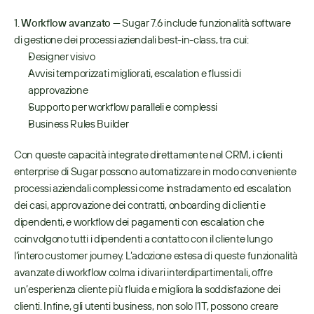
1. 
Workflow avanzato
 — Sugar 7.6 include funzionalità software 
di gestione dei processi aziendali best-in-class, tra cui:
Designer visivo
Avvisi temporizzati migliorati, escalation e flussi di 
approvazione
Supporto per workflow paralleli e complessi
Business Rules Builder
Con queste capacità integrate direttamente nel CRM, i clienti 
enterprise di Sugar possono automatizzare in modo conveniente 
processi aziendali complessi come instradamento ed escalation 
dei casi, approvazione dei contratti, onboarding di clienti e 
dipendenti, e workflow dei pagamenti con escalation che 
coinvolgono tutti i dipendenti a contatto con il cliente lungo 
l’intero customer journey. L’adozione estesa di queste funzionalità 
avanzate di workflow colma i divari interdipartimentali, offre 
un’esperienza cliente più fluida e migliora la soddisfazione dei 
clienti. Infine, gli utenti business, non solo l’IT, possono creare 