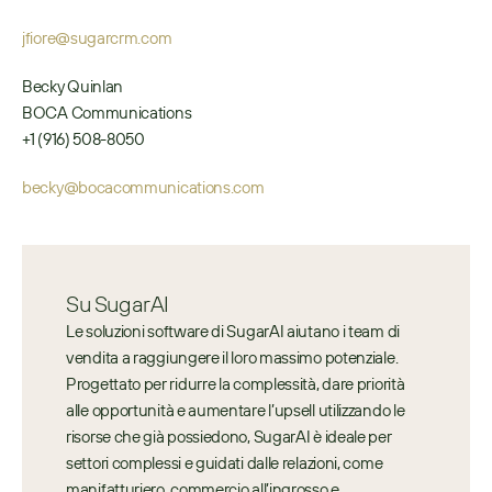
jfiore@sugarcrm.com
Becky Quinlan
BOCA Communications
+1 (916) 508-8050
becky@bocacommunications.com
Su SugarAI
Le soluzioni software di SugarAI aiutano i team di 
vendita a raggiungere il loro massimo potenziale. 
Progettato per ridurre la complessità, dare priorità 
alle opportunità e aumentare l’upsell utilizzando le 
risorse che già possiedono, SugarAI è ideale per 
settori complessi e guidati dalle relazioni, come 
manifatturiero, commercio all’ingrosso e 