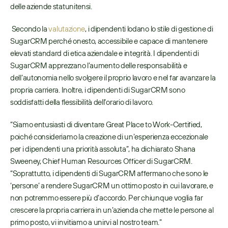
delle aziende statunitensi.
 Secondo la 
valutazione
, i dipendenti lodano lo stile di gestione di 
SugarCRM perché onesto, accessibile e capace di mantenere 
elevati standard di etica aziendale e integrità. I dipendenti di 
SugarCRM apprezzano l’aumento delle responsabilità e 
dell’autonomia nello svolgere il proprio lavoro e nel far avanzare la 
propria carriera. Inoltre, i dipendenti di SugarCRM sono 
soddisfatti della flessibilità dell’orario di lavoro. 
“Siamo entusiasti di diventare Great Place to Work-Certified, 
poiché consideriamo la creazione di un’esperienza eccezionale 
per i dipendenti una priorità assoluta”, ha dichiarato Shana 
Sweeney, Chief Human Resources Officer di SugarCRM. 
“Soprattutto, i dipendenti di SugarCRM affermano che sono le 
‘persone’ a rendere SugarCRM un ottimo posto in cui lavorare, e 
non potremmo essere più d’accordo. Per chiunque voglia far 
crescere la propria carriera in un’azienda che mette le persone al 
primo posto, vi invitiamo a unirvi al nostro team.”