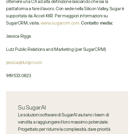
ottenere una CX ad alta definizione lasciando che sia la 
piattaforma a fare il lavoro. Con sede nella Silicon Valley, Sugar è 
supportata da Accel-KKR. Per maggiori informazioni su 
SugarCRM, visita: 
www.sugarcrm.com
. 
Contatto media:
Jessica Riggs
Lutz Public Relations and Marketing (per SugarCRM)
jessica@lutzpr.com
949.533.0823
Su SugarAI
Le soluzioni software di SugarAI aiutano i team di 
vendita a raggiungere il loro massimo potenziale. 
Progettato per ridurre la complessità, dare priorità 