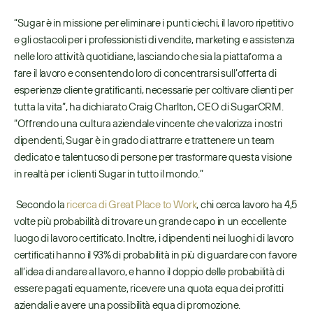
“Sugar è in missione per eliminare i punti ciechi, il lavoro ripetitivo 
e gli ostacoli per i professionisti di vendite, marketing e assistenza 
nelle loro attività quotidiane, lasciando che sia la piattaforma a 
fare il lavoro e consentendo loro di concentrarsi sull’offerta di 
esperienze cliente gratificanti, necessarie per coltivare clienti per 
tutta la vita”, ha dichiarato Craig Charlton, CEO di SugarCRM. 
“Offrendo una cultura aziendale vincente che valorizza i nostri 
dipendenti, Sugar è in grado di attrarre e trattenere un team 
dedicato e talentuoso di persone per trasformare questa visione 
in realtà per i clienti Sugar in tutto il mondo.”
 Secondo la 
ricerca di Great Place to Work
, chi cerca lavoro ha 4,5 
volte più probabilità di trovare un grande capo in un eccellente 
luogo di lavoro certificato. Inoltre, i dipendenti nei luoghi di lavoro 
certificati hanno il 93% di probabilità in più di guardare con favore 
all’idea di andare al lavoro, e hanno il doppio delle probabilità di 
essere pagati equamente, ricevere una quota equa dei profitti 
aziendali e avere una possibilità equa di promozione. 