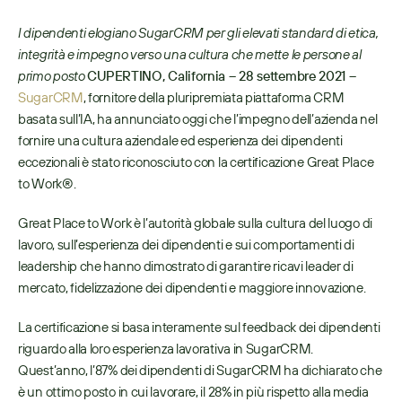
I dipendenti elogiano SugarCRM per gli elevati standard di etica, 
integrità e impegno verso una cultura che mette le persone al 
primo posto
CUPERTINO, California – 28 settembre 2021 –
SugarCRM
, fornitore della pluripremiata piattaforma CRM 
basata sull’IA, ha annunciato oggi che l’impegno dell’azienda nel 
fornire una cultura aziendale ed esperienza dei dipendenti 
eccezionali è stato riconosciuto con la certificazione Great Place 
to Work®.
Great Place to Work è l’autorità globale sulla cultura del luogo di 
lavoro, sull’esperienza dei dipendenti e sui comportamenti di 
leadership che hanno dimostrato di garantire ricavi leader di 
mercato, fidelizzazione dei dipendenti e maggiore innovazione.
La certificazione si basa interamente sul feedback dei dipendenti 
riguardo alla loro esperienza lavorativa in SugarCRM. 
Quest’anno, l’87% dei dipendenti di SugarCRM ha dichiarato che 
è un ottimo posto in cui lavorare, il 28% in più rispetto alla media 