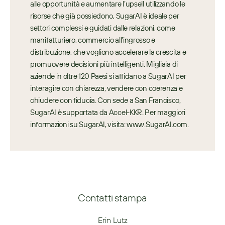
alle opportunità e aumentare l’upsell utilizzando le 
risorse che già possiedono, SugarAI è ideale per 
settori complessi e guidati dalle relazioni, come 
manifatturiero, commercio all’ingrosso e 
distribuzione, che vogliono accelerare la crescita e 
promuovere decisioni più intelligenti. Migliaia di 
aziende in oltre 120 Paesi si affidano a SugarAI per 
interagire con chiarezza, vendere con coerenza e 
chiudere con fiducia. Con sede a San Francisco, 
SugarAI è supportata da Accel-KKR. Per maggiori 
informazioni su SugarAI, visita: www.SugarAI.com.
Contatti stampa
Erin Lutz