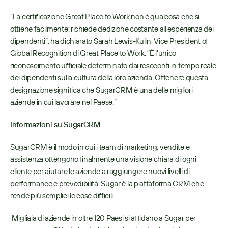
“La certificazione Great Place to Work non è qualcosa che si 
ottiene facilmente: richiede dedizione costante all’esperienza dei 
dipendenti”, ha dichiarato Sarah Lewis-Kulin, Vice President of 
Global Recognition di Great Place to Work. “È l’unico 
riconoscimento ufficiale determinato dai resoconti in tempo reale 
dei dipendenti sulla cultura della loro azienda. Ottenere questa 
designazione significa che SugarCRM è una delle migliori 
aziende in cui lavorare nel Paese.”
Informazioni su SugarCRM
SugarCRM è il modo in cui i team di marketing, vendite e 
assistenza ottengono finalmente una visione chiara di ogni 
cliente per aiutare le aziende a raggiungere nuovi livelli di 
performance e prevedibilità. Sugar è la piattaforma CRM che 
rende più semplici le cose difficili.
 Migliaia di aziende in oltre 120 Paesi si affidano a Sugar per 