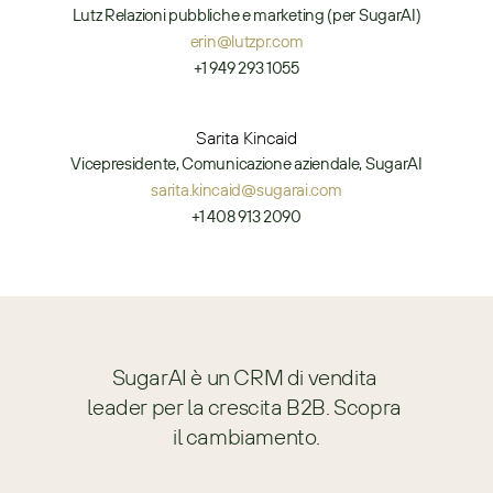
Lutz Relazioni pubbliche e marketing (per SugarAI)
erin@lutzpr.com
+1 949 293 1055
Sarita Kincaid
Vicepresidente, Comunicazione aziendale, SugarAI
sarita.kincaid@sugarai.com
+1 408 913 2090
SugarAI è un CRM di vendita 
leader per la crescita B2B. Scopra 
il cambiamento.