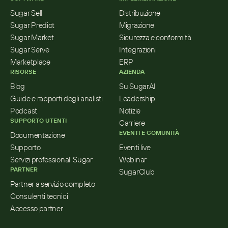
Sugar Sell
Distribuzione
Sugar Predict
Migrazione
Sugar Market
Sicurezza e conformità
Sugar Serve
Integrazioni
Marketplace
ERP
RISORSE
AZIENDA
Blog
Su SugarAI
Guide e rapporti degli analisti
Leadership
Podcast
Notizie
SUPPORTO UTENTI
Carriere
EVENTI E COMUNITÀ
Documentazione
Supporto
Eventi live
Servizi professionali Sugar
Webinar
PARTNER
SugarClub
Partner a servizio completo
Consulenti tecnici
Accesso partner