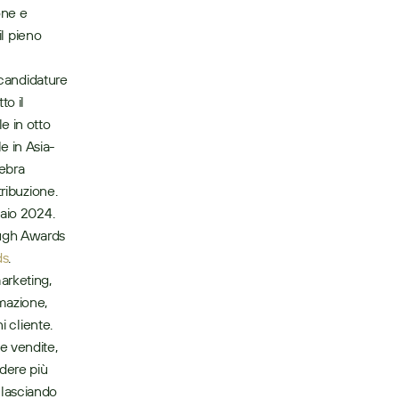
ne e 
l pieno 
 candidature 
o il 
 in otto 
e in Asia-
ebra 
ibuzione.  
aio 2024. 
ugh Awards 
ds
.   
rketing, 
mazione, 
 cliente. 
 vendite, 
dere più 
 lasciando 