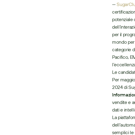
— 
SugarCl
certificazio
potenziale 
dell’interaz
per il progr
mondo per e
categorie d
Pacifico, E
l’eccellenza
Le candidat
Per maggior
2024 di Sug
Informazi
vendite e a
dati e intel
La piattafo
dell’automa
semplici le 