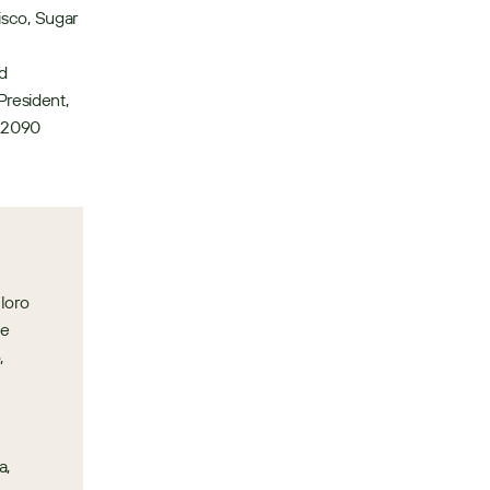
isco, Sugar 
d 
President, 
.2090 
loro 
e 
 
, 