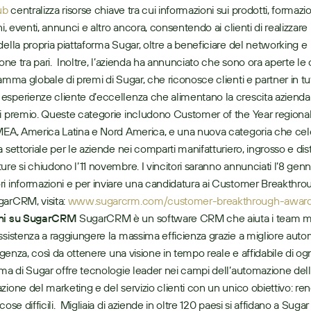
ub
 centralizza risorse chiave tra cui informazioni sui prodotti, formazio
ni, eventi, annunci e altro ancora, consentendo ai clienti di realizzare i
della propria piattaforma Sugar, oltre a beneficiare del networking e 
ione tra pari.  Inoltre, l’azienda ha annunciato che sono ora aperte le
amma globale di premi di Sugar, che riconosce clienti e partner in tutt
sperienze cliente d’eccellenza che alimentano la crescita aziendale
i premio. Queste categorie includono Customer of the Year regional
MEA, America Latina e Nord America, e una nuova categoria che cel
 settoriale per le aziende nei comparti manifatturiero, ingrosso e distr
ure si chiudono l’11 novembre. I vincitori saranno annunciati l’8 genn
i informazioni e per inviare una candidatura ai Customer Breakthro
arCRM, visita: 
www.sugarcrm.com/customer-breakthrough-awar
oni su SugarCRM
 SugarCRM è un software CRM che aiuta i team ma
ssistenza a raggiungere la massima efficienza grazie a migliore auto
ligenza, così da ottenere una visione in tempo reale e affidabile di ogni
rma di Sugar offre tecnologie leader nei campi dell’automazione delle
zione del marketing e del servizio clienti con un unico obiettivo: ren
cose difficili.  Migliaia di aziende in oltre 120 paesi si affidano a Sugar