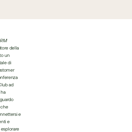
rCRM
itore della 
o un 
le di 
ustomer 
nferenza 
Club ad 
ha 
guardo 
 che 
nettersi e 
nti e 
 esplorare 