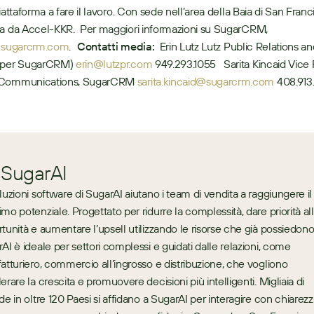
iattaforma a fare il lavoro. Con sede nell’area della Baia di San Franc
a da Accel-KKR.  Per maggiori informazioni su SugarCRM, 
sugarcrm.com
.   
Contatti media:
  Erin Lutz Lutz Public Relations an
(per SugarCRM) 
erin@lutzpr.com
 949.293.1055   Sarita Kincaid Vice 
 Communications, SugarCRM 
sarita.kincaid@sugarcrm.com
 408.913
 SugarAI
luzioni software di SugarAI aiutano i team di vendita a raggiungere il 
mo potenziale. Progettato per ridurre la complessità, dare priorità all
tunità e aumentare l’upsell utilizzando le risorse che già possiedono,
AI è ideale per settori complessi e guidati dalle relazioni, come 
atturiero, commercio all’ingrosso e distribuzione, che vogliono 
erare la crescita e promuovere decisioni più intelligenti. Migliaia di 
de in oltre 120 Paesi si affidano a SugarAI per interagire con chiarezza