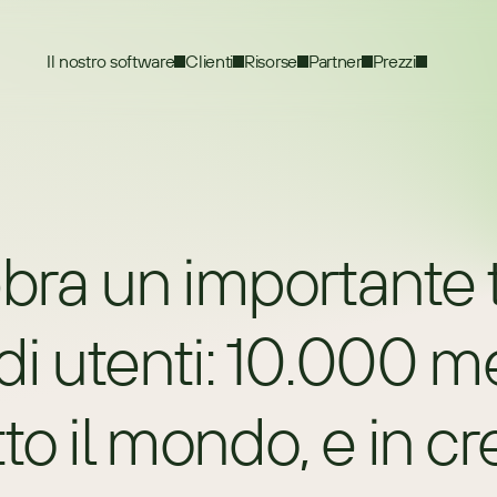
Il nostro software
Clienti
Risorse
Partner
Prezzi
a un importante t
 utenti: 10.000 me
to il mondo, e in cr