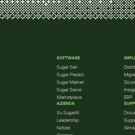
SOFTWARE
IMPL
Sugar Sell
Distr
Sugar Predict
Migra
Sugar Market
Sicur
Sugar Serve
Integ
Marketplace
ERP
AZIENDA
SUPP
Su SugarAI
Docu
Leadership
Supp
Notizie
Servi