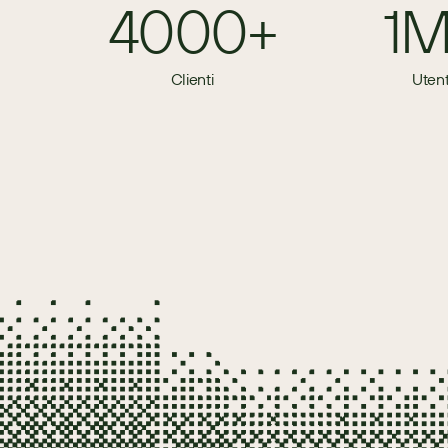
4000+
1
Clienti
Utent