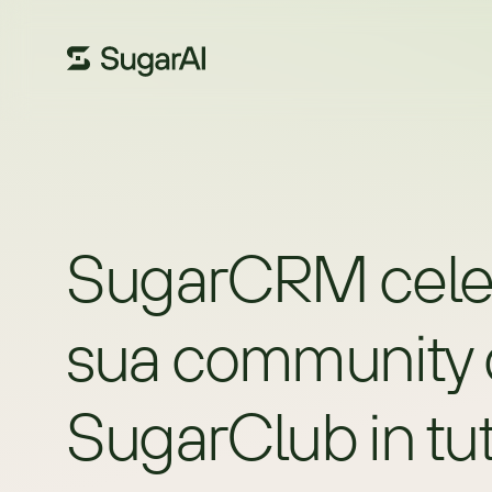
SugarCRM celebr
sua community di
SugarClub in tut