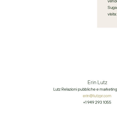
vende
Sugar
visit
Erin Lutz
Lutz Relazioni pubbliche e marketing
erin@lutzpr.com
+1 949 293 1055