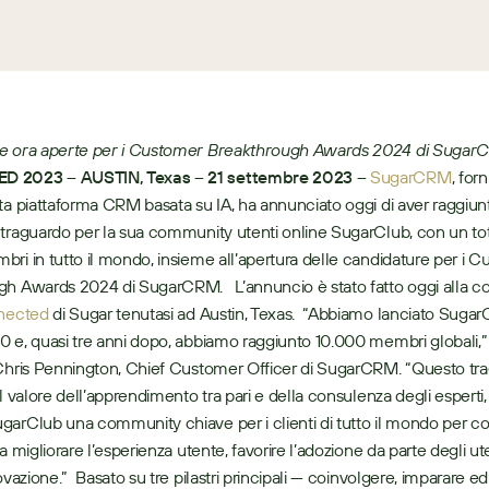
e ora aperte per i Customer Breakthrough Awards 2024 di Suga
 2023 – AUSTIN, Texas – 21 settembre 2023 –
SugarCRM
, forn
ta piattaforma CRM basata su IA, ha annunciato oggi di aver raggiunt
traguardo per la sua community utenti online SugarClub, con un tota
ri in tutto il mondo, insieme all’apertura delle candidature per i C
h Awards 2024 di SugarCRM.   L’annuncio è stato fatto oggi alla co
nected
 di Sugar tenutasi ad Austin, Texas.  “Abbiamo lanciato Sugar
 e, quasi tre anni dopo, abbiamo raggiunto 10.000 membri globali,” 
Chris Pennington, Chief Customer Officer di SugarCRM. “Questo tra
il valore dell’apprendimento tra pari e della consulenza degli esperti,
arClub una community chiave per i clienti di tutto il mondo per con
a migliorare l’esperienza utente, favorire l’adozione da parte degli ute
ovazione.”  ​​​Basato su tre pilastri principali — coinvolgere, imparare ed