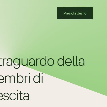
Prenota demo
raguardo della 
mbri di 
escita