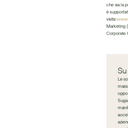
che sia la p
è supportat
visita: 
www.
Marketing 
Corporate
Su
Le so
massi
oppor
Sugar
manif
accel
azien