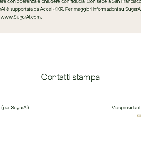
re con coerenza e chiudere con fiducia. Con sede a San Francisco,
AI è supportata da Accel-KKR. Per maggiori informazioni su SugarAI,
a: www.SugarAI.com.
Contatti stampa
 (per SugarAI)
Vicepresident
s