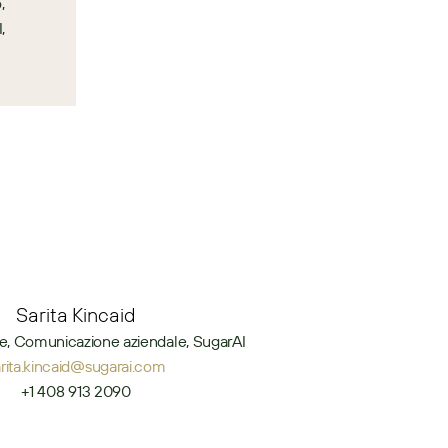
 
 
Sarita Kincaid
e, Comunicazione aziendale, SugarAI
arita.kincaid@sugarai.com
+1 408 913 2090