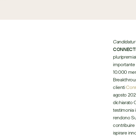
Candidatur
CONNECTED
pluripremia
importante 
10.000 memb
Breakthroug
clienti 
Con
agosto 2020
dichiarato 
testimonia 
rendono Sug
contribuire 
ispirare inn