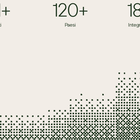
M+
120+
1
i
Paesi
Integ