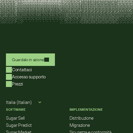
Guardalo in azione
Contattaci
Accesso supporto
Prezzi
Select Language
Italia (Italian)
SOFTWARE
IMPLEMENTAZIONE
Sugar Sell
Distribuzione
Sugar Predict
Migrazione
Sugar Market
Sicurezza e conformità