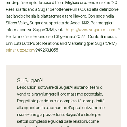
rende più semplici le cose difficili.  Migliaia di aziende in oltre 120 
Paesi si affidano a Sugar per ottenere una CX ad alta definizione 
lasciando che sia la piattaforma a fare il lavoro. Con sede nella 
Silicon Valley, Sugar è supportata da Accel-KKR. Per maggiori 
informazioni su SugarCRM, visita: 
https://www.sugarcrm.com
.   * 
Per l’anno fiscale concluso il 31 gennaio 2022.   
Contatti media:
Erin Lutz Lutz Public Relations and Marketing (per SugarCRM) 
erin@lutzpr.com
 949.293.1055
Su SugarAI
Le soluzioni software di SugarAI aiutano i team di 
vendita a raggiungere il loro massimo potenziale. 
Progettato per ridurre la complessità, dare priorità 
alle opportunità e aumentare l’upsell utilizzando le 
risorse che già possiedono, SugarAI è ideale per 
settori complessi e guidati dalle relazioni, come 