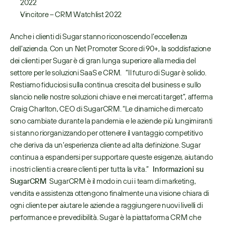
2022 
Vincitore – CRM Watchlist 2022 
Anche i clienti di Sugar stanno riconoscendo l’eccellenza 
dell’azienda. Con un Net Promoter Score di 90+, la soddisfazione 
dei clienti per Sugar è di gran lunga superiore alla media del 
settore per le soluzioni SaaS e CRM.   “Il futuro di Sugar è solido. 
Restiamo fiduciosi sulla continua crescita del business e sullo 
slancio nelle nostre soluzioni chiave e nei mercati target”, afferma 
Craig Charlton, CEO di SugarCRM. “Le dinamiche di mercato 
sono cambiate durante la pandemia e le aziende più lungimiranti 
si stanno riorganizzando per ottenere il vantaggio competitivo 
che deriva da un’esperienza cliente ad alta definizione. Sugar 
continua a espandersi per supportare queste esigenze, aiutando 
i nostri clienti a creare clienti per tutta la vita.”   
Informazioni su 
SugarCRM
  SugarCRM è il modo in cui i team di marketing, 
vendita e assistenza ottengono finalmente una visione chiara di 
ogni cliente per aiutare le aziende a raggiungere nuovi livelli di 
performance e prevedibilità. Sugar è la piattaforma CRM che 