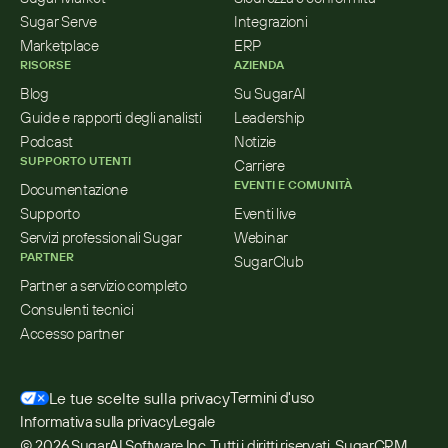
Sugar Serve
Integrazioni
Marketplace
ERP
RISORSE
AZIENDA
Blog
Su SugarAI
Guide e rapporti degli analisti
Leadership
Podcast
Notizie
SUPPORTO UTENTI
Carriere
EVENTI E COMUNITÀ
Documentazione
Supporto
Eventi live
Servizi professionali Sugar
Webinar
PARTNER
SugarClub
Partner a servizio completo
Consulenti tecnici
Accesso partner
Le tue scelte sulla privacy
Termini d'uso
Informativa sulla privacy
Legale
© 2026 SugarAI Software Inc. Tutti i diritti riservati. SugarCRM 