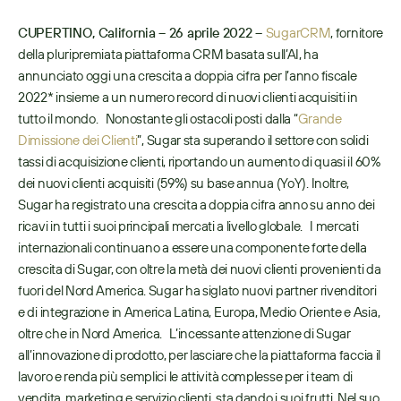
CUPERTINO, California – 26 aprile 2022 – 
SugarCRM
, fornitore 
della pluripremiata piattaforma CRM basata sull’AI, ha 
annunciato oggi una crescita a doppia cifra per l’anno fiscale 
2022* insieme a un numero record di nuovi clienti acquisiti in 
tutto il mondo.   Nonostante gli ostacoli posti dalla “
Grande 
Dimissione dei Clienti
”, Sugar sta superando il settore con solidi 
tassi di acquisizione clienti, riportando un aumento di quasi il 60% 
dei nuovi clienti acquisiti (59%) su base annua (YoY). Inoltre, 
Sugar ha registrato una crescita a doppia cifra anno su anno dei 
ricavi in tutti i suoi principali mercati a livello globale.   I mercati 
internazionali continuano a essere una componente forte della 
crescita di Sugar, con oltre la metà dei nuovi clienti provenienti da 
fuori del Nord America. Sugar ha siglato nuovi partner rivenditori 
e di integrazione in America Latina, Europa, Medio Oriente e Asia, 
oltre che in Nord America.   L’incessante attenzione di Sugar 
all’innovazione di prodotto, per lasciare che la piattaforma faccia il 
lavoro e renda più semplici le attività complesse per i team di 
vendita, marketing e servizio clienti, sta dando i suoi frutti. Nel suo 