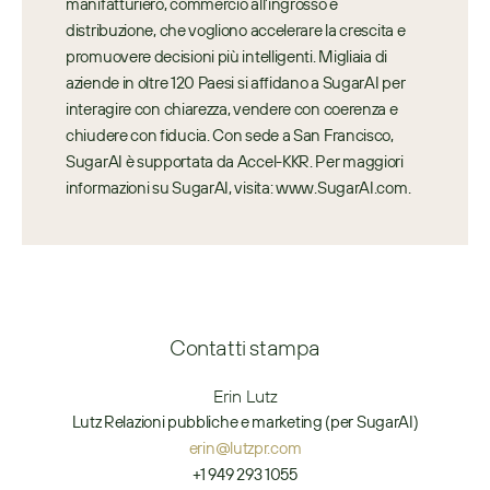
manifatturiero, commercio all’ingrosso e 
distribuzione, che vogliono accelerare la crescita e 
promuovere decisioni più intelligenti. Migliaia di 
aziende in oltre 120 Paesi si affidano a SugarAI per 
interagire con chiarezza, vendere con coerenza e 
chiudere con fiducia. Con sede a San Francisco, 
SugarAI è supportata da Accel-KKR. Per maggiori 
informazioni su SugarAI, visita: www.SugarAI.com.
Contatti stampa
Erin Lutz
Lutz Relazioni pubbliche e marketing (per SugarAI)
erin@lutzpr.com
+1 949 293 1055