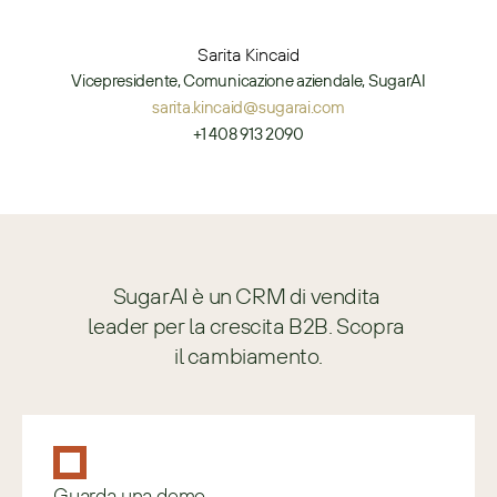
Sarita Kincaid
Vicepresidente, Comunicazione aziendale, SugarAI
sarita.kincaid@sugarai.com
+1 408 913 2090
SugarAI è un CRM di vendita 
leader per la crescita B2B. Scopra 
il cambiamento.
Guarda una demo