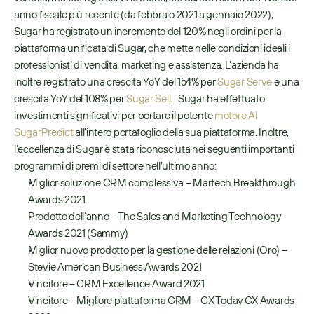
anno fiscale più recente (da febbraio 2021 a gennaio 2022), 
Sugar ha registrato un incremento del 120% negli ordini per la 
piattaforma unificata di Sugar, che mette nelle condizioni ideali i 
professionisti di vendita, marketing e assistenza. L’azienda ha 
inoltre registrato una crescita YoY del 154% per 
Sugar Serve
 e una 
crescita YoY del 108% per 
Sugar Sell
.   Sugar ha effettuato 
investimenti significativi per portare il potente 
motore AI 
SugarPredict
 all’intero portafoglio della sua piattaforma. Inoltre, 
l’eccellenza di Sugar è stata riconosciuta nei seguenti importanti 
programmi di premi di settore nell’ultimo anno:    
Miglior soluzione CRM complessiva – Martech Breakthrough 
Awards 2021 
Prodotto dell’anno – The Sales and Marketing Technology 
Awards 2021 (Sammy)  
Miglior nuovo prodotto per la gestione delle relazioni (Oro) – 
Stevie American Business Awards 2021  
Vincitore – CRM Excellence Award 2021  
Vincitore – Migliore piattaforma CRM – CX Today CX Awards 