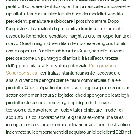
profitto. Il software identifica opportunità nascoste di cross-sell e 
upsell all’interno di un cliente sulla base dei modelli di vendita 
precedenti, per aiutare a sbloccare il prossimo affare. Dopo 
l’acquisto, sales-i calcola la probabilità di ordine di un prodotto 
associato, fornendo al venditore insight su ulteriori opportunità di 
ricavo. Questi insight di vendita in tempo reale vengono forniti 
come opportunità nella dashboard di Sugar, con informazioni 
preziose come un punteggio di affidabilità sull’accuratezza 
dell’opportunità e sul suo valore potenziale. 
L’integrazione di 
Sugar con sales-i
 centralizza istantaneamente l’accesso alle 
analisi di vendita per ogni cliente, team commerciale, filiale e 
prodotto. Questo è particolarmente vantaggioso per le vendite in 
settori come manifattura e logistica, che dispongono di cataloghi 
prodotti estesi e innumerevoli gruppi di prodotti, dove la 
tecnologia può svolgere un ruolo vitale nel rilevare i modelli di 
acquisto. “La collaborazione tra Sugar e sales-i offre una sales 
intelligence senza precedenti e indicazioni sulla next-best-action 
incentrate sui comportamenti di acquisto unici dei clienti B2B nei 