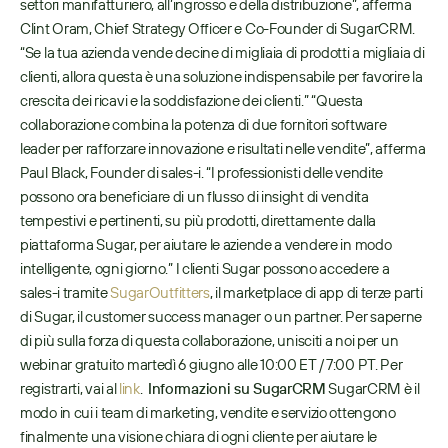
settori manifatturiero, all’ingrosso e della distribuzione”, afferma 
Clint Oram, Chief Strategy Officer e Co-Founder di SugarCRM. 
“Se la tua azienda vende decine di migliaia di prodotti a migliaia di 
clienti, allora questa è una soluzione indispensabile per favorire la 
crescita dei ricavi e la soddisfazione dei clienti.” “Questa 
collaborazione combina la potenza di due fornitori software 
leader per rafforzare innovazione e risultati nelle vendite”, afferma 
Paul Black, Founder di sales-i. “I professionisti delle vendite 
possono ora beneficiare di un flusso di insight di vendita 
tempestivi e pertinenti, su più prodotti, direttamente dalla 
piattaforma Sugar, per aiutare le aziende a vendere in modo 
intelligente, ogni giorno.” I clienti Sugar possono accedere a 
sales-i tramite 
SugarOutfitters
, il marketplace di app di terze parti 
di Sugar, il customer success manager o un partner. Per saperne 
di più sulla forza di questa collaborazione, unisciti a noi per un 
webinar gratuito martedì 6 giugno alle 10:00 ET / 7:00 PT. Per 
registrarti, vai al 
link
.  
Informazioni su SugarCRM
 SugarCRM è il 
modo in cui i team di marketing, vendite e servizio ottengono 
finalmente una visione chiara di ogni cliente per aiutare le 