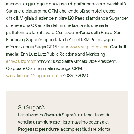
aziende a raggiungere nuovi livelli di performance e prevedibilità. 
Sugar è la piattaforma CRM che rende più semplici le cose 
difficili. Migliaia di aziende in oltre 120 Paesi si affidano a Sugar per 
ottenere una CX ad alta definizione lasciando che sia la 
piattaforma a fare il lavoro. Con sede nell’area della Baia di San 
Francisco, Sugar è supportata da Accel-KKR. Per maggiori 
informazioni su SugarCRM, visita: 
www.sugarcrm.com
. 
Contatti 
media:
  Erin Lutz Lutz Public Relations and Marketing 
erin@lutzpr.com
 949.293.1055 Sarita Kincaid Vice President, 
Corporate Communications, SugarCRM 
sarita.kincaid@sugarcrm.com
 408.913.2090
Su SugarAI
Le soluzioni software di SugarAI aiutano i team di 
vendita a raggiungere il loro massimo potenziale. 
Progettato per ridurre la complessità, dare priorità 