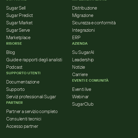
Sugar Sell
Distribuzione
Sugar Predict
Migrazione
Sugar Market
Sicurezza e conformità
Sugar Serve
Integrazioni
Marketplace
ERP
RISORSE
AZIENDA
Blog
Su SugarAI
Guide e rapporti degli analisti
Leadership
Podcast
Notizie
SUPPORTO UTENTI
Carriere
EVENTI E COMUNITÀ
Documentazione
Supporto
Eventi live
Servizi professionali Sugar
Webinar
PARTNER
SugarClub
Partner a servizio completo
Consulenti tecnici
Accesso partner