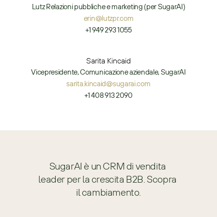
Lutz Relazioni pubbliche e marketing (per SugarAI)
erin@lutzpr.com
+1 949 293 1055
Sarita Kincaid
Vicepresidente, Comunicazione aziendale, SugarAI
sarita.kincaid@sugarai.com
+1 408 913 2090
SugarAI è un CRM di vendita 
leader per la crescita B2B. Scopra 
il cambiamento.