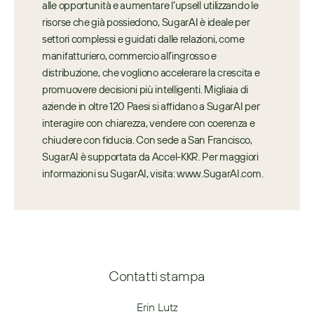
alle opportunità e aumentare l’upsell utilizzando le 
risorse che già possiedono, SugarAI è ideale per 
settori complessi e guidati dalle relazioni, come 
manifatturiero, commercio all’ingrosso e 
distribuzione, che vogliono accelerare la crescita e 
promuovere decisioni più intelligenti. Migliaia di 
aziende in oltre 120 Paesi si affidano a SugarAI per 
interagire con chiarezza, vendere con coerenza e 
chiudere con fiducia. Con sede a San Francisco, 
SugarAI è supportata da Accel-KKR. Per maggiori 
informazioni su SugarAI, visita: www.SugarAI.com.
Contatti stampa
Erin Lutz