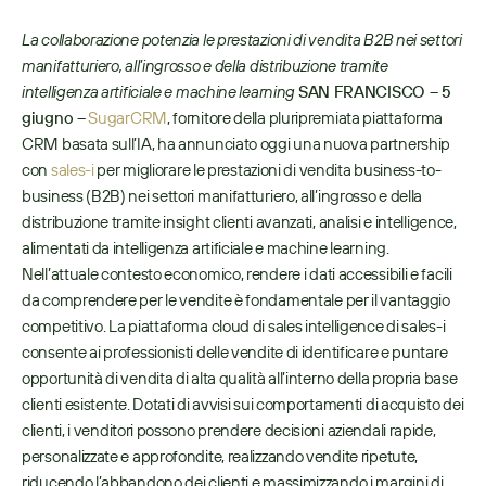
La collaborazione potenzia le prestazioni di vendita B2B nei settori 
manifatturiero, all’ingrosso e della distribuzione tramite 
intelligenza artificiale e machine learning
SAN FRANCISCO – 5 
giugno –
SugarCRM
, fornitore della pluripremiata piattaforma 
CRM basata sull’IA, ha annunciato oggi una nuova partnership 
con 
sales-i
 per migliorare le prestazioni di vendita business-to-
business (B2B) nei settori manifatturiero, all’ingrosso e della 
distribuzione tramite insight clienti avanzati, analisi e intelligence, 
alimentati da intelligenza artificiale e machine learning. 
Nell’attuale contesto economico, rendere i dati accessibili e facili 
da comprendere per le vendite è fondamentale per il vantaggio 
competitivo. La piattaforma cloud di sales intelligence di sales-i 
consente ai professionisti delle vendite di identificare e puntare 
opportunità di vendita di alta qualità all’interno della propria base 
clienti esistente. Dotati di avvisi sui comportamenti di acquisto dei 
clienti, i venditori possono prendere decisioni aziendali rapide, 
personalizzate e approfondite, realizzando vendite ripetute, 
riducendo l’abbandono dei clienti e massimizzando i margini di 