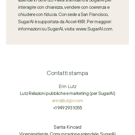
interagire con chiarezza, vendere con coerenza e 
chiudere con fiducia. Con sede a San Francisco, 
SugarAI è supportata da Accel-KKR. Per maggiori 
informazioni su SugarAI, visita: www.SugarAI.com.
Contatti stampa
Erin Lutz
Lutz Relazioni pubbliche e marketing (per SugarAI)
erin@lutzpr.com
+1 949 293 1055
Sarita Kincaid
Vicepresidente, Comunicazione aziendale, SugarAI