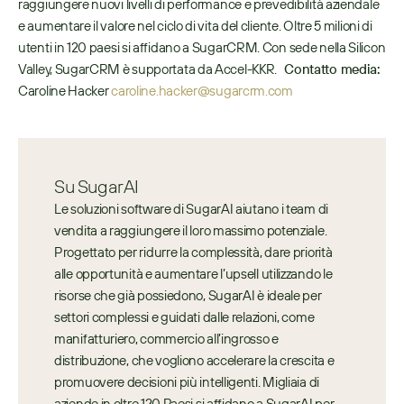
raggiungere nuovi livelli di performance e prevedibilità aziendale 
e aumentare il valore nel ciclo di vita del cliente. Oltre 5 milioni di 
utenti in 120 paesi si affidano a SugarCRM. Con sede nella Silicon 
Valley, SugarCRM è supportata da Accel-KKR.   
Contatto media: 
Caroline Hacker 
caroline.hacker@sugarcrm.com
Su SugarAI
Le soluzioni software di SugarAI aiutano i team di 
vendita a raggiungere il loro massimo potenziale. 
Progettato per ridurre la complessità, dare priorità 
alle opportunità e aumentare l’upsell utilizzando le 
risorse che già possiedono, SugarAI è ideale per 
settori complessi e guidati dalle relazioni, come 
manifatturiero, commercio all’ingrosso e 
distribuzione, che vogliono accelerare la crescita e 
promuovere decisioni più intelligenti. Migliaia di 
aziende in oltre 120 Paesi si affidano a SugarAI per 