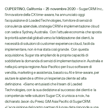
CUPERTINO, California – 25 novembre 2020
 – SugarCRM Inc., 
l’innovatore della CX time-aware, ha annunciato oggi 
l’acquisizione di Loaded Technologies, fornitore di servizi di 
consulenza aziendale, strategia CRM e implementazione cloud 
con sede a Sydney, Australia.  Con l’attuale economia che sposta 
le priorità aziendali globali verso la fidelizzazione dei clienti, la 
necessità di soluzioni di customer experience cloud, facili da 
implementare, non è mai stata così grande.  Con questa 
acquisizione, Sugar sta ampliando la propria capacità di 
soddisfare la domanda di servizi di implementazione in Australia e 
nella più ampia regione Asia-Pacifico per il suo software di 
vendita, marketing e assistenza, basato su AI e time-aware, per 
aiutare le aziende a offrire un’esperienza cliente ad alta 
definizione.  «Siamo entusiasti che il team di Loaded 
Technologies, con la sua dedizione al successo dei clienti e  la 
competenza nelle soluzioni Sugar CX, si unisca a noi», ha 
dichiarato Jason du Preez, GM Asia Pacific di SugarCRM.  
«L’acquisizione del nostro partner di lunga data risponde a una 