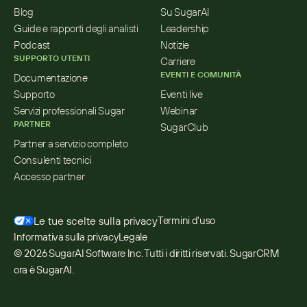
Blog
Su SugarAI
Guide e rapporti degli analisti
Leadership
Podcast
Notizie
SUPPORTO UTENTI
Carriere
EVENTI E COMUNITÀ
Documentazione
Supporto
Eventi live
Servizi professionali Sugar
Webinar
PARTNER
SugarClub
Partner a servizio completo
Consulenti tecnici
Accesso partner
Le tue scelte sulla privacy
Termini d'uso
Informativa sulla privacy
Legale
© 2026 SugarAI Software Inc. Tutti i diritti riservati. SugarCRM 
ora è SugarAI.