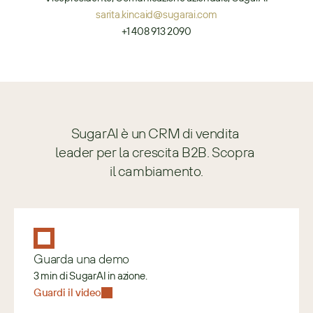
sarita.kincaid@sugarai.com
+1 408 913 2090
SugarAI è un CRM di vendita 
leader per la crescita B2B. Scopra 
il cambiamento.
Guarda una demo
3 min di SugarAI in azione.
Guardi il video