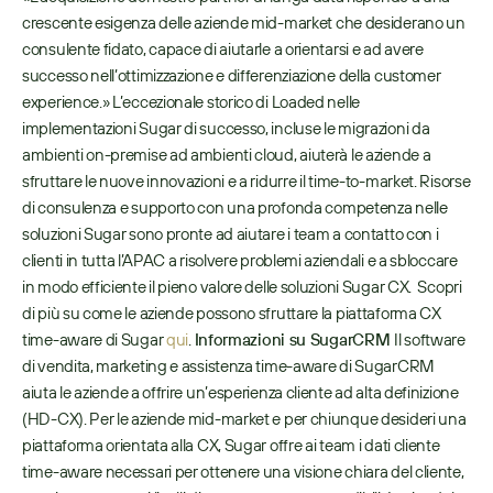
crescente esigenza delle aziende mid-market che desiderano un 
consulente fidato, capace di aiutarle a orientarsi e ad avere 
successo nell’ottimizzazione e differenziazione della customer 
experience.» L’eccezionale storico di Loaded nelle 
implementazioni Sugar di successo, incluse le migrazioni da 
ambienti on-premise ad ambienti cloud, aiuterà le aziende a 
sfruttare le nuove innovazioni e a ridurre il time-to-market. Risorse 
di consulenza e supporto con una profonda competenza nelle 
soluzioni Sugar sono pronte ad aiutare i team a contatto con i 
clienti in tutta l’APAC a risolvere problemi aziendali e a sbloccare 
in modo efficiente il pieno valore delle soluzioni Sugar CX.  Scopri 
di più su come le aziende possono sfruttare la piattaforma CX 
time-aware di Sugar 
qui
. 
Informazioni su SugarCRM 
Il software 
di vendita, marketing e assistenza time-aware di SugarCRM 
aiuta le aziende a offrire un’esperienza cliente ad alta definizione 
(HD-CX). Per le aziende mid-market e per chiunque desideri una 
piattaforma orientata alla CX, Sugar offre ai team i dati cliente 
time-aware necessari per ottenere una visione chiara del cliente, 