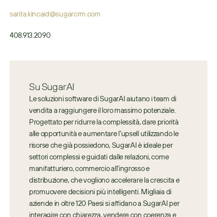
sarita.kincaid@sugarcrm.com
408.913.2090
Su SugarAI
Le soluzioni software di SugarAI aiutano i team di 
vendita a raggiungere il loro massimo potenziale. 
Progettato per ridurre la complessità, dare priorità 
alle opportunità e aumentare l’upsell utilizzando le 
risorse che già possiedono, SugarAI è ideale per 
settori complessi e guidati dalle relazioni, come 
manifatturiero, commercio all’ingrosso e 
distribuzione, che vogliono accelerare la crescita e 
promuovere decisioni più intelligenti. Migliaia di 
aziende in oltre 120 Paesi si affidano a SugarAI per 
interagire con chiarezza, vendere con coerenza e 