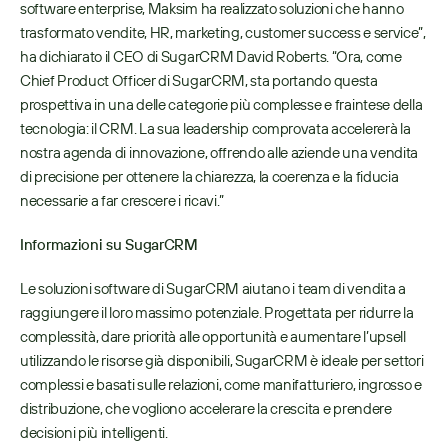
software enterprise, Maksim ha realizzato soluzioni che hanno 
trasformato vendite, HR, marketing, customer success e service”, 
ha dichiarato il CEO di SugarCRM David Roberts. “Ora, come 
Chief Product Officer di SugarCRM, sta portando questa 
prospettiva in una delle categorie più complesse e fraintese della 
tecnologia: il CRM. La sua leadership comprovata accelererà la 
nostra agenda di innovazione, offrendo alle aziende una vendita 
di precisione per ottenere la chiarezza, la coerenza e la fiducia 
necessarie a far crescere i ricavi.”
Informazioni su SugarCRM
Le soluzioni software di SugarCRM aiutano i team di vendita a 
raggiungere il loro massimo potenziale. Progettata per ridurre la 
complessità, dare priorità alle opportunità e aumentare l’upsell 
utilizzando le risorse già disponibili, SugarCRM è ideale per settori 
complessi e basati sulle relazioni, come manifatturiero, ingrosso e 
distribuzione, che vogliono accelerare la crescita e prendere 
decisioni più intelligenti.