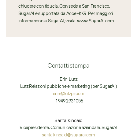
chiudere con fiducia. Con sede a San Francisco, 
SugarAI è supportata da Accel-KKR. Per maggiori 
informazioni su SugarAI, visita: www.SugarAI.com.
Contatti stampa
Erin Lutz
Lutz Relazioni pubbliche e marketing (per SugarAI)
erin@lutzpr.com
+1 949 293 1055
Sarita Kincaid
Vicepresidente, Comunicazione aziendale, SugarAI
sarita.kincaid@sugarai.com