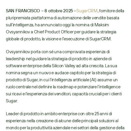
SAN FRANCISCO – 8 ottobre 2025
 – 
SugarCRM
, fornitore della 
pluripremiata piattaforma di automazione delle vendite basata 
sull’intelligenza, ha annunciato oggi la nomina di Maksim 
Ovsyannikov a Chief Product Officer per guidare la strategia 
globale di prodotto, la visione e l’esecuzione di SugarCRM. 
Ovsyannikov porta con sé una comprovata esperienza di 
leadership nel guidare la strategia di prodotto in aziende di 
software enterprise della Silicon Valley ad alta crescita. La sua 
nomina segna un nuovo e audace capitolo per la strategia di 
prodotto di Sugar, in cui l’intelligenza artificiale (AI) assume un 
ruolo centrale nel definire la roadmap e potenziare l’intelligence 
sui ricavi e l’esperienza dei venditori, capacità cruciali per i clienti 
Sugar.
Leader di prodotto in ambito enterprise con oltre 25 anni di 
esperienza nella creazione di alcune delle principali soluzioni al 
mondo per la produttività aziendale nei settori della gestione della 