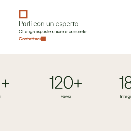
Parli con un esperto
Ottenga risposte chiare e concrete.
Contattaci
M+
120+
1
i
Paesi
Integ