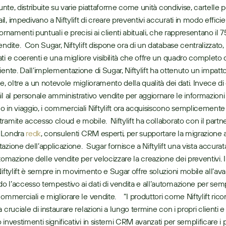
iunte, distribuite su varie piattaforme come unità condivise, cartelle p
, impedivano a Niftylift di creare preventivi accurati in modo efficie
ornamenti puntuali e precisi ai clienti abituali, che rappresentano il 
ndite.  Con Sugar, Niftylift dispone ora di un database centralizzato, 
ti e coerenti e una migliore visibilità che offre un quadro completo d
iente. Dall’implementazione di Sugar, Niftylift ha ottenuto un impatto 
te, oltre a un notevole miglioramento della qualità dei dati. Invece di
l al personale amministrativo vendite per aggiornare le informazioni su
 in viaggio, i commerciali Niftylift ora acquisiscono semplicemente i 
ramite accesso cloud e mobile.  Niftylift ha collaborato con il partne
 Londra 
redk
, consulenti CRM esperti, per supportare la migrazione a
zione dell’applicazione.  Sugar fornisce a Niftylift una vista accurata
utomazione delle vendite per velocizzare la creazione dei preventivi. I
Niftylift è sempre in movimento e Sugar offre soluzioni mobile all’ava
 l’accesso tempestivo ai dati di vendita e all’automazione per sempli
ommerciali e migliorare le vendite.    “I produttori come Niftylift ric
 cruciale di instaurare relazioni a lungo termine con i propri clienti e
investimenti significativi in sistemi CRM avanzati per semplificare i p