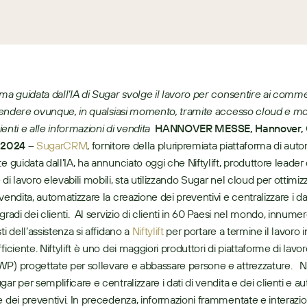
rma guidata dall’IA di Sugar svolge il lavoro per consentire ai commerc
i vendere ovunque, in qualsiasi momento, tramite accesso cloud e mobi
clienti e alle informazioni di vendita
HANNOVER MESSE, Hannover, 
e 2024 –
SugarCRM
, fornitore della pluripremiata piattaforma di aut
e guidata dall’IA, ha annunciato oggi che Niftylift, produttore leader d
di lavoro elevabili mobili, sta utilizzando Sugar nel cloud per ottimizza
vendita, automatizzare la creazione dei preventivi e centralizzare i dat
gradi dei clienti.  Al servizio di clienti in 60 Paesi nel mondo, innumere
ti dell’assistenza si affidano a 
Niftylift
 per portare a termine il lavoro 
ficiente. Niftylift è uno dei maggiori produttori di piattaforme di lavoro
P) progettate per sollevare e abbassare persone e attrezzature.   Nift
ar per semplificare e centralizzare i dati di vendita e dei clienti e au
e dei preventivi. In precedenza, informazioni frammentate e interazion