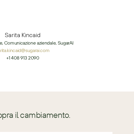
Sarita Kincaid
e, Comunicazione aziendale, SugarAI
arita.kincaid@sugarai.com
+1 408 913 2090
opra il cambiamento.