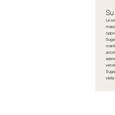
Su
Le so
massi
oppor
Sugar
manif
accel
azien
vende
Sugar
visit