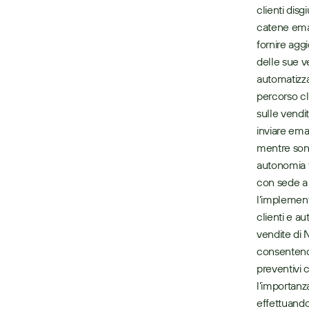
clienti disg
catene email
fornire aggi
delle sue ve
automatizza
percorso cl
sulle vendi
inviare emai
mentre sono
autonomia t
con sede a
l’implementa
clienti e a
vendite di 
consentendo
preventivi c
l’importanza
effettuando 