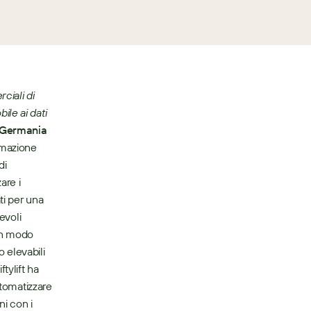
iali di 
le ai dati 
Germania 
omazione 
i 
re i 
i per una 
voli 
in modo 
 elevabili 
ylift ha 
tomatizzare 
i con i 