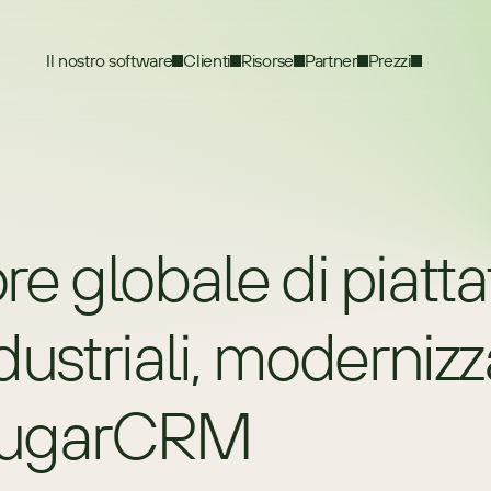
Il nostro software
Clienti
Risorse
Partner
Prezzi
ore globale di piatta
ustriali, modernizza
 SugarCRM