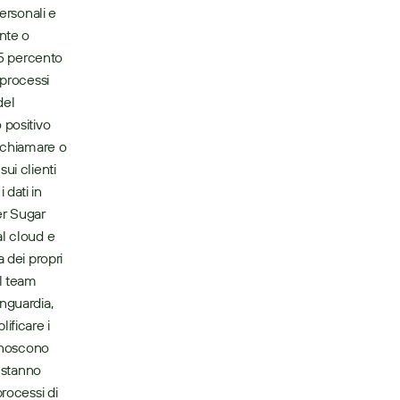
ersonali e 
nte o 
75 percento 
processi 
el 
positivo 
 chiamare o 
i clienti 
dati in 
r Sugar 
l cloud e 
 dei propri 
l team 
nguardia, 
ficare i 
onoscono 
 stanno 
rocessi di 