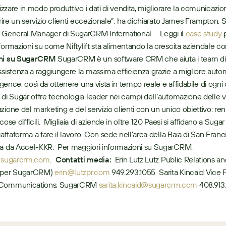
lizzare in modo produttivo i dati di vendita, migliorare la comunicazion
frire un servizio clienti eccezionale”, ha dichiarato James Frampton, S
 General Manager di SugarCRM International.    Leggi il 
case study
 
oni su SugarCRM
 SugarCRM è un software CRM che aiuta i team di 
ssistenza a raggiungere la massima efficienza grazie a migliore autom
ligence, così da ottenere una vista in tempo reale e affidabile di ogni c
 di Sugar offre tecnologia leader nei campi dell’automazione delle ve
zione del marketing e del servizio clienti con un unico obiettivo: ren
cose difficili.  Migliaia di aziende in oltre 120 Paesi si affidano a Sugar
iattaforma a fare il lavoro. Con sede nell’area della Baia di San Franc
a da Accel-KKR.  Per maggiori informazioni su SugarCRM, 
sugarcrm.com
.   
Contatti media:
  Erin Lutz Lutz Public Relations an
(per SugarCRM) 
erin@lutzpr.com
 949.293.1055  Sarita Kincaid Vice P
 Communications, SugarCRM 
sarita.kincaid@sugarcrm.com
 408.913