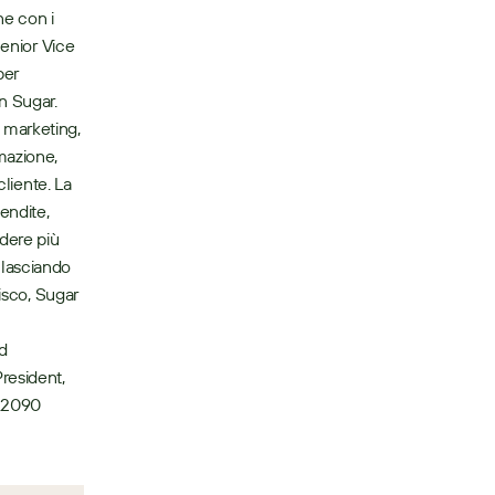
e con i 
enior Vice 
per 
maggiori informazioni su come Niftylift sta alimentando la crescita aziendale con Sugar.   
marketing, 
azione, 
liente. La 
ndite, 
dere più 
 lasciando 
isco, Sugar 
d 
resident, 
.2090 