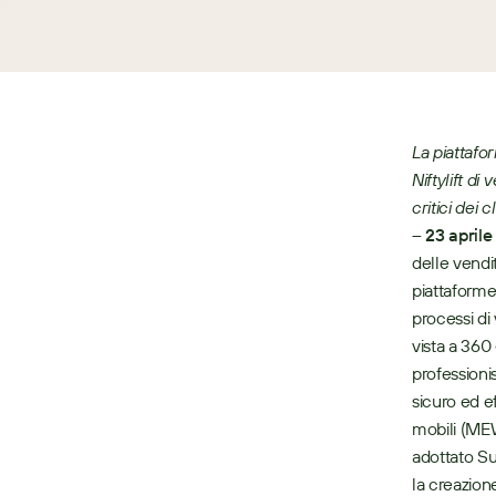
La piattafo
Niftylift d
critici dei 
– 23 april
delle vendit
piattaforme 
processi di 
vista a 360 
professionis
sicuro ed ef
mobili (MEW
adottato Sug
la creazion