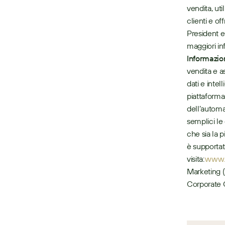
vendita, uti
clienti e of
President e
Informazi
vendita e a
dati e intel
piattaforma
dell’automa
semplici le 
che sia la p
è supportat
visita: 
www.
Marketing 
Corporate