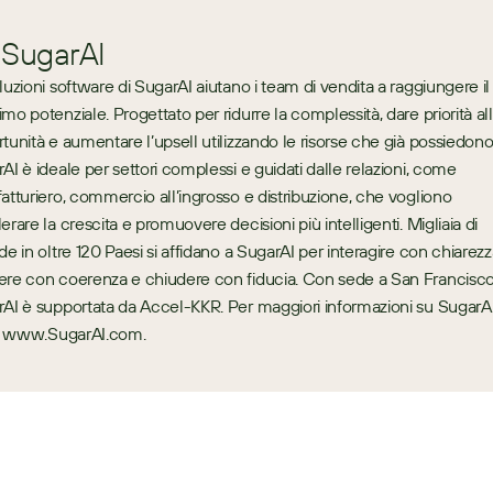
 SugarAI
luzioni software di SugarAI aiutano i team di vendita a raggiungere il 
mo potenziale. Progettato per ridurre la complessità, dare priorità all
tunità e aumentare l’upsell utilizzando le risorse che già possiedono,
AI è ideale per settori complessi e guidati dalle relazioni, come 
atturiero, commercio all’ingrosso e distribuzione, che vogliono 
erare la crescita e promuovere decisioni più intelligenti. Migliaia di 
de in oltre 120 Paesi si affidano a SugarAI per interagire con chiarezza
re con coerenza e chiudere con fiducia. Con sede a San Francisco,
AI è supportata da Accel-KKR. Per maggiori informazioni su SugarAI,
a: www.SugarAI.com.