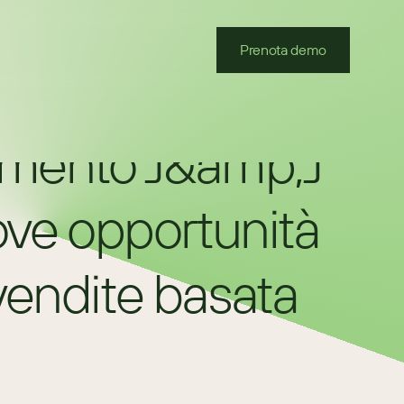
Prenota demo
nimento J&amp;J 
e opportunità 
vendite basata 