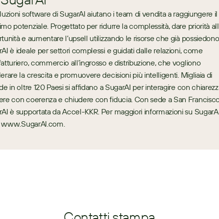
luzioni software di SugarAI aiutano i team di vendita a raggiungere il 
mo potenziale. Progettato per ridurre la complessità, dare priorità all
tunità e aumentare l’upsell utilizzando le risorse che già possiedono,
AI è ideale per settori complessi e guidati dalle relazioni, come 
atturiero, commercio all’ingrosso e distribuzione, che vogliono 
erare la crescita e promuovere decisioni più intelligenti. Migliaia di 
de in oltre 120 Paesi si affidano a SugarAI per interagire con chiarezza
re con coerenza e chiudere con fiducia. Con sede a San Francisco,
AI è supportata da Accel-KKR. Per maggiori informazioni su SugarAI,
a: www.SugarAI.com.
Contatti stampa