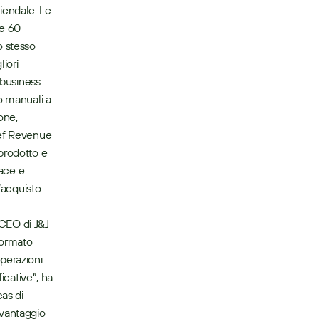
iendale. Le 
e 60 
 stesso 
iori 
usiness.   
o manuali a 
ne, 
ief Revenue 
prodotto e 
ace e 
acquisto. 
 CEO di J&J 
formato 
perazioni 
icative”, ha 
s di 
vantaggio 