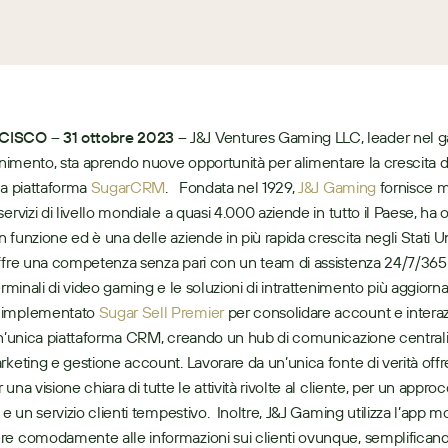
ISCO – 31 ottobre 2023 –
 J&J Ventures Gaming LLC, leader nel g
tenimento, sta aprendo nuove opportunità per alimentare la crescita dei
la piattaforma 
SugarCRM
.   Fondata nel 1929, 
J&J Gaming
 fornisce 
ervizi di livello mondiale a quasi 4.000 aziende in tutto il Paese, ha o
funzione ed è una delle aziende in più rapida crescita negli Stati Unit
ffre una competenza senza pari con un team di assistenza 24/7/365
erminali di video gaming e le soluzioni di intrattenimento più aggiornati.
implementato 
Sugar Sell Premier
 per consolidare account e interazi
un’unica piattaforma CRM, creando un hub di comunicazione centraliz
rketing e gestione account. Lavorare da un’unica fonte di verità offre
una visione chiara di tutte le attività rivolte al cliente, per un approcc
 e un servizio clienti tempestivo.  Inoltre, J&J Gaming utilizza l’app m
e comodamente alle informazioni sui clienti ovunque, semplificand