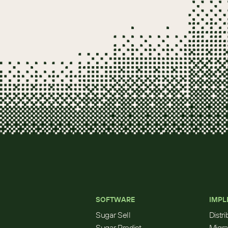
SOFTWARE
IMPL
Sugar Sell
Distr
Sugar Predict
Migra