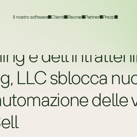
Il nostro software
Clienti
Risorse
Partner
Prezzi
ming e dell'intratte
, LLC sblocca nuov
'automazione delle 
ell