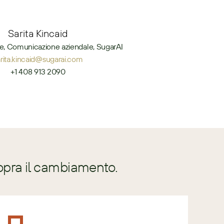
Sarita Kincaid
e, Comunicazione aziendale, SugarAI
arita.kincaid@sugarai.com
+1 408 913 2090
opra il cambiamento.