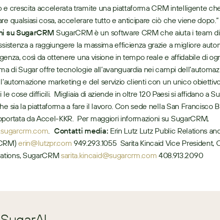
 e crescita accelerata tramite una piattaforma CRM intelligente che 
oni su SugarCRM
 SugarCRM è un software CRM che aiuta i team di 
ssistenza a raggiungere la massima efficienza grazie a migliore auto
ligenza, così da ottenere una visione in tempo reale e affidabile di ogni
rma di Sugar offre tecnologie all’avanguardia nei campi dell’automaz
ll’automazione marketing e del servizio clienti con un unico obiettivo
 le cose difficili.  Migliaia di aziende in oltre 120 Paesi si affidano a Su
he sia la piattaforma a fare il lavoro. Con sede nella San Francisco B
portata da Accel-KKR.  Per maggiori informazioni su SugarCRM, 
sugarcrm.com
.   
Contatti media:
 Erin Lutz Lutz Public Relations an
CRM) 
erin@lutzpr.com
 949.293.1055  Sarita Kincaid Vice President, 
tions, SugarCRM 
sarita.kincaid@sugarcrm.com
 408.913.2090
 SugarAI