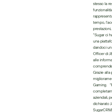
stesso la re
funzionalità
rappresenta
tempo, l’acc
prestazioni,
“Sugar ci h
una piattaf
dandoci un’
Officer di 
alle informa
comprendere 
Grazie alla
migliorament
Gaming.   “F
completamen
aziendali, p
dichiarato 
SugarCRM. 