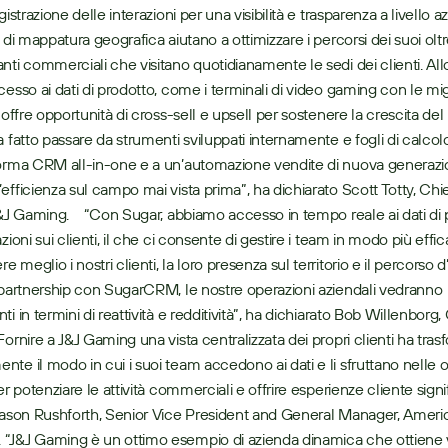
gistrazione delle interazioni per una visibilità e trasparenza a livello az
 di mappatura geografica aiutano a ottimizzare i percorsi dei suoi oltr
nti commerciali che visitano quotidianamente le sedi dei clienti. Allo
esso ai dati di prodotto, come i terminali di video gaming con le migl
 offre opportunità di cross-sell e upsell per sostenere la crescita del b
a fatto passare da strumenti sviluppati internamente e fogli di calcol
orma CRM all-in-one e a un’automazione vendite di nuova generazio
efficienza sul campo mai vista prima”, ha dichiarato Scott Totty, Ch
J&J Gaming.    “Con Sugar, abbiamo accesso in tempo reale ai dati di 
zioni sui clienti, il che ci consente di gestire i team in modo più effic
meglio i nostri clienti, la loro presenza sul territorio e il percorso d’
 partnership con SugarCRM, le nostre operazioni aziendali vedranno 
i in termini di reattività e redditività”, ha dichiarato Bob Willenborg,
ornire a J&J Gaming una vista centralizzata dei propri clienti ha tras
te il modo in cui i suoi team accedono ai dati e li sfruttano nelle o
er potenziare le attività commerciali e offrire esperienze cliente signif
Jason Rushforth, Senior Vice President and General Manager, America
“J&J Gaming è un ottimo esempio di azienda dinamica che ottiene 