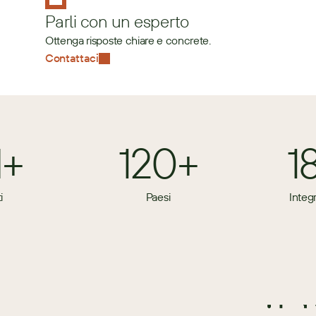
Parli con un esperto
Ottenga risposte chiare e concrete.
Contattaci
M+
120+
1
i
Paesi
Integ