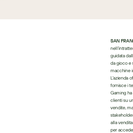
SAN FRANC
nell’intrat
guidata dal
da gioco e s
macchine in 
L’azienda o
fornisce i t
Gaming ha 
clienti su 
vendite, ma
stakeholder 
alla vendita
per acceder