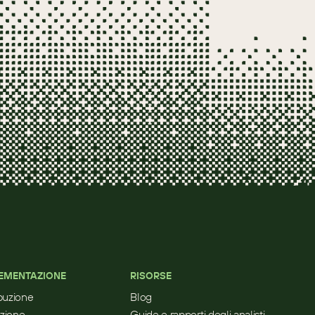
EMENTAZIONE
RISORSE
ibuzione
Blog
zione
Guide e rapporti degli analisti