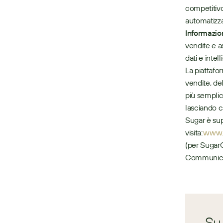
competitivo
Informazi
vendite e a
dati e intel
La piattafo
vendite, de
più semplici
lasciando c
Sugar è sup
visita: 
www.
(per Sugar
Communica
Su