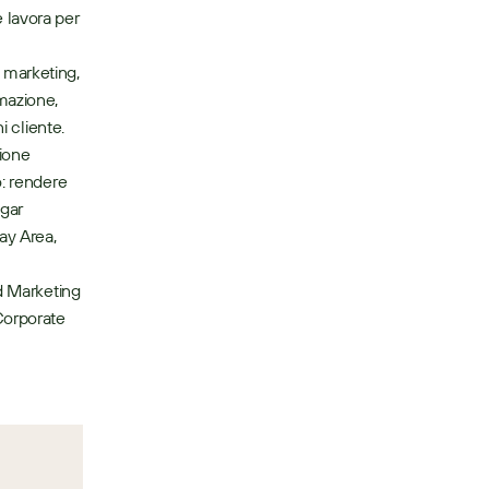
lavora per 
automatizzare qualsiasi cosa, accelerare tutto e anticipare ciò che viene dopo.”  
marketing, 
mazione, 
 cliente. 
ione 
: rendere 
gar 
ay Area, 
d Marketing 
Corporate 