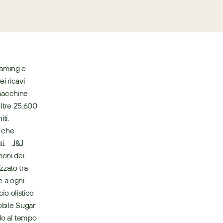
aming e 
 ricavi 
macchine 
ltre 25.600 
i. 
 che 
    J&J 
oni dei 
zato tra 
 a ogni 
io olistico 
obile Sugar 
o al tempo 