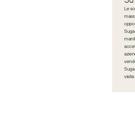
Le so
massi
oppor
Sugar
manif
accel
azien
vende
Sugar
visit