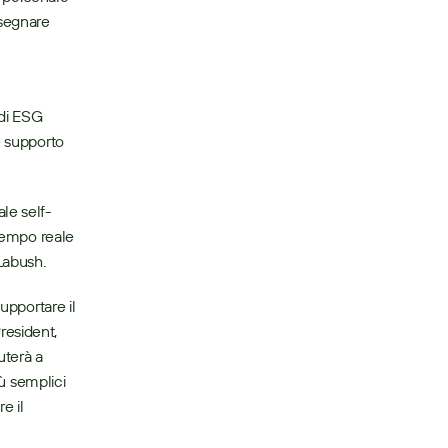
segnare 
di ESG 
 supporto 
le self-
tempo reale 
 Labush.
upportare il 
esident, 
terà a 
ù semplici 
e il 