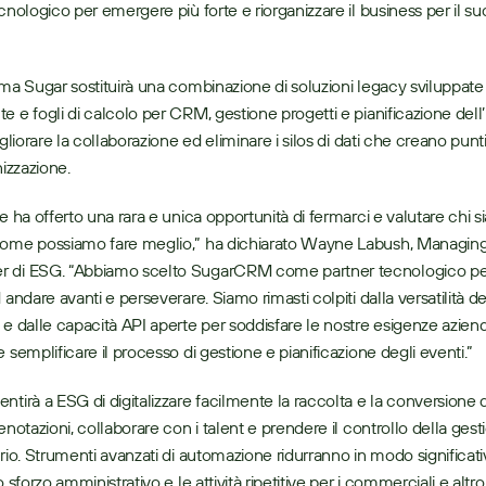
ecnologico per emergere più forte e riorganizzare il business per il su
rma Sugar sostituirà una combinazione di soluzioni legacy sviluppate 
e e fogli di calcolo per CRM, gestione progetti e pianificazione dell’i
igliorare la collaborazione ed eliminare i silos di dati che creano punti 
nizzazione.
ne ha offerto una rara e unica opportunità di fermarci e valutare chi
come possiamo fare meglio,” ha dichiarato Wayne Labush, Managing 
 di ESG. “Abbiamo scelto SugarCRM come partner tecnologico per 
 andare avanti e perseverare. Siamo rimasti colpiti dalla versatilità del
 e dalle capacità API aperte per soddisfare le nostre esigenze azienda
 semplificare il processo di gestione e pianificazione degli eventi.”
ntirà a ESG di digitalizzare facilmente la raccolta e la conversione d
enotazioni, collaborare con i talent e prendere il controllo della gest
rio. Strumenti avanzati di automazione ridurranno in modo significativo
o sforzo amministrativo e le attività ripetitive per i commerciali e altr