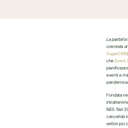
La piattafo
orientata a
SugarCRM
che 
Event 
pianificazio
eventi e mig
pandemica.
Fondata nel
intrattenim
NES. Nel 20
cancellati i
settori più