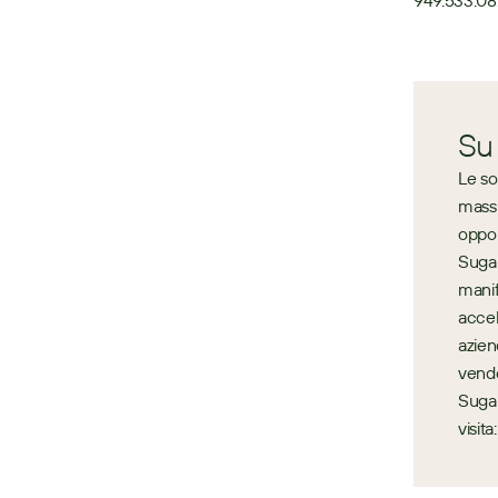
949.533.0
Su
Le so
massi
oppor
Sugar
manif
accel
azien
vende
Sugar
visit