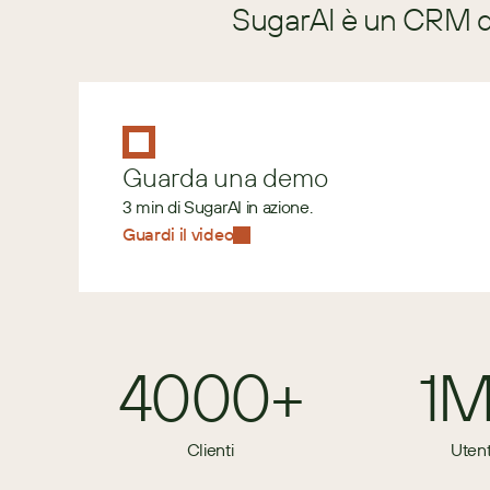
SugarAI è un CRM di
Guarda una demo
3 min di SugarAI in azione.
Guardi il video
4000+
1
Clienti
Utent