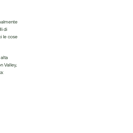
nalmente 
 di 
 le cose 
n Valley, 
Sugar è supportata da Accel-KKR. Per maggiori informazioni su SugarCRM, visita: 