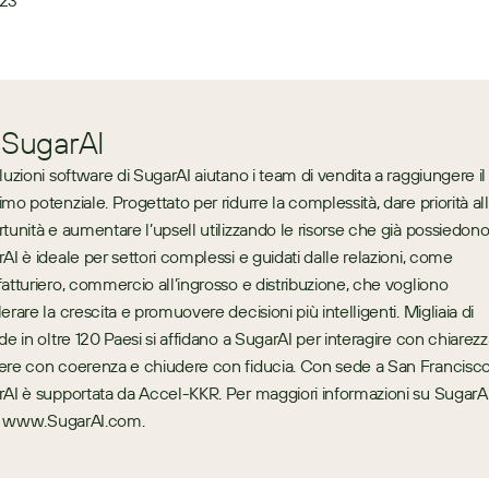
823
 SugarAI
luzioni software di SugarAI aiutano i team di vendita a raggiungere il 
mo potenziale. Progettato per ridurre la complessità, dare priorità all
tunità e aumentare l’upsell utilizzando le risorse che già possiedono,
AI è ideale per settori complessi e guidati dalle relazioni, come 
atturiero, commercio all’ingrosso e distribuzione, che vogliono 
erare la crescita e promuovere decisioni più intelligenti. Migliaia di 
de in oltre 120 Paesi si affidano a SugarAI per interagire con chiarezza
re con coerenza e chiudere con fiducia. Con sede a San Francisco,
AI è supportata da Accel-KKR. Per maggiori informazioni su SugarAI,
a: www.SugarAI.com.