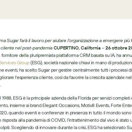
rma Sugar farà il lavoro per aiutare l’organizzazione a emergere più f
l cliente nel post-pandemia
, fornitore della pluripremiata piattaforma CRM basata su IA, ha annu
Services Group
 (ESG), società nazionale chiavi in mano di produzion
ne eventi, ha scelto Sugar per gestire centralmente tutti i processi di
liorare l’esperienza cliente, così da favorire la crescita aziendale nel
 
 1988, ESG è la principale azienda della Florida per servizi completi d
ento, insieme ai brand Elegant Occasions, Motiv8 Events, Forte Ente
20, quando eventi e conferenze in presenza in tutto il mondo sono s
n risposta alla pandemia di COVID, l’intrattenimento dal vivo è stato u
 colpiti. Scegliendo di innovare durante la crisi, ESG ha selezionato 