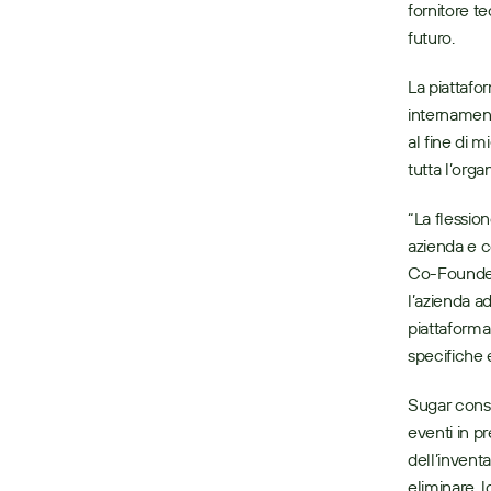
fornitore t
futuro.
La piattafo
internament
al fine di m
tutta l’orga
“La flessio
azienda e 
Co-Founder
l’azienda ad
piattaforma
specifiche e
Sugar conse
eventi in pr
dell’inventa
eliminare, l