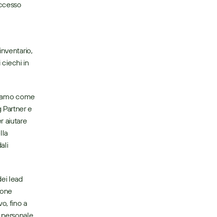
ccesso 
nventario, 
ciechi in 
 siamo come 
Partner e 
aiutare 
la 
li 
ei lead 
ione 
, fino a 
o personale 