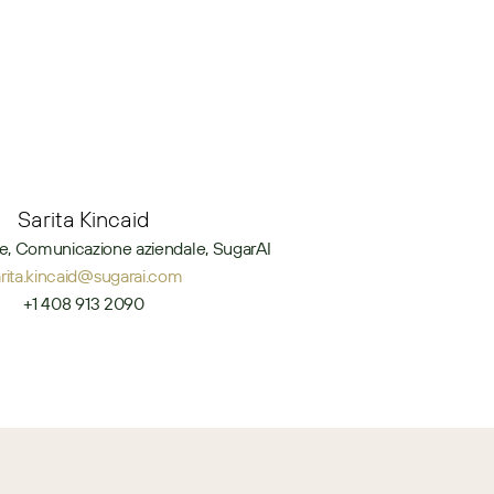
Sarita Kincaid
e, Comunicazione aziendale, SugarAI
arita.kincaid@sugarai.com
+1 408 913 2090