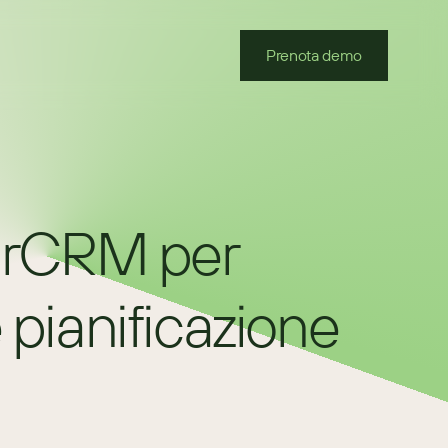
Prenota demo
arCRM per 
 pianificazione 