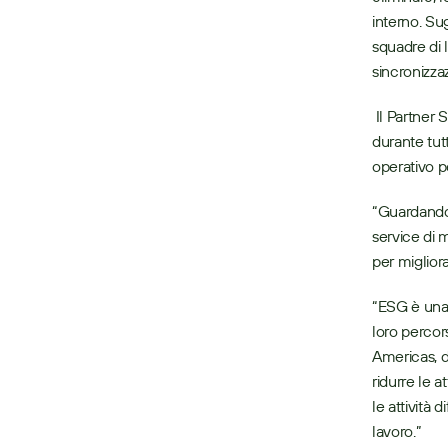
interno. Su
squadre di 
sincronizza
 Il Partner 
durante tut
operativo p
“Guardando 
service di m
per miglior
“ESG è una s
loro percor
Americas, d
ridurre le a
le attività 
lavoro.”