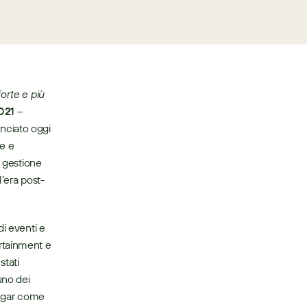
orte e più 
CUPERTINO, California – 26 ottobre 2021 – 
nciato oggi 
e e 
 gestione 
l’era post-
i eventi e 
rtainment e 
tati 
no dei 
Sugar come 