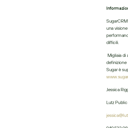
Informazi
SugarCRM è 
una visione 
performance
difficili.
 Migliaia di aziende in oltre 120 paesi si affidano a Sugar per ottenere una CX ad alta 
definizione 
www.suga
Jessica Rig
Lutz Publi
jessica@lu