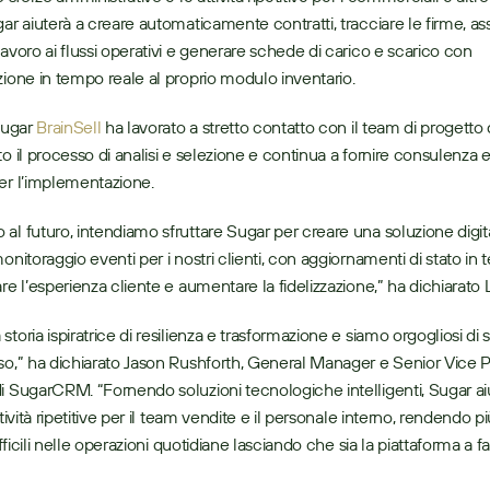
gar aiuterà a creare automaticamente contratti, tracciare le firme, as
lavoro ai flussi operativi e generare schede di carico e scarico con 
zione in tempo reale al proprio modulo inventario.
Sugar 
BrainSell
 ha lavorato a stretto contatto con il team di progetto 
to il processo di analisi e selezione e continua a fornire consulenza e
er l’implementazione. 
al futuro, intendiamo sfruttare Sugar per creare una soluzione digita
onitoraggio eventi per i nostri clienti, con aggiornamenti di stato in 
are l’esperienza cliente e aumentare la fidelizzazione,” ha dichiarato
toria ispiratrice di resilienza e trasformazione e siamo orgogliosi di s
so,” ha dichiarato Jason Rushforth, General Manager e Senior Vice Pr
i SugarCRM. “Fornendo soluzioni tecnologiche intelligenti, Sugar aiu
ttività ripetitive per il team vendite e il personale interno, rendendo pi
difficili nelle operazioni quotidiane lasciando che sia la piattaforma a far