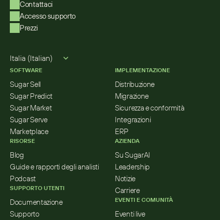
Contattaci
Accesso supporto
Prezzi
Select Language
Italia (Italian)
SOFTWARE
IMPLEMENTAZIONE
Sugar Sell
Distribuzione
Sugar Predict
Migrazione
Sugar Market
Sicurezza e conformità
Sugar Serve
Integrazioni
Marketplace
ERP
RISORSE
AZIENDA
Blog
Su SugarAI
Guide e rapporti degli analisti
Leadership
Podcast
Notizie
SUPPORTO UTENTI
Carriere
EVENTI E COMUNITÀ
Documentazione
Supporto
Eventi live