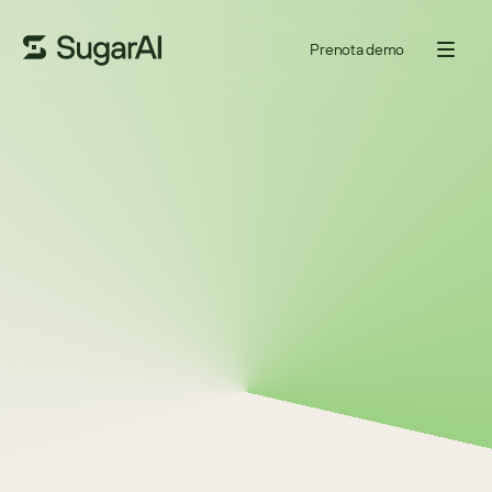
Prenota demo
STAGIONE
1
EPISODIO
5
21 LUG 2022
22
MINUTI