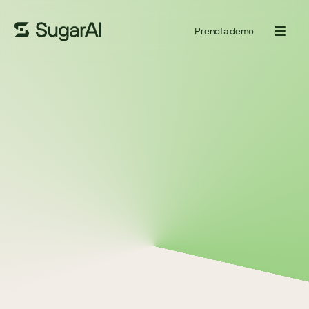
Prenota demo
STAGIONE
1
EPISODIO
4
7 LUG 2022
27
MINUTI