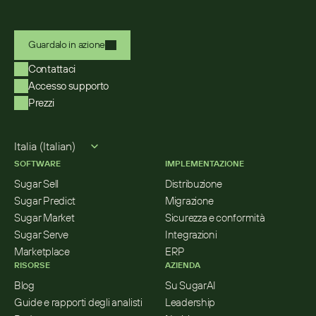
Guardalo in azione
Contattaci
Accesso supporto
Prezzi
Select Language
Italia (Italian)
SOFTWARE
IMPLEMENTAZIONE
Sugar Sell
Distribuzione
Sugar Predict
Migrazione
Sugar Market
Sicurezza e conformità
Sugar Serve
Integrazioni
Marketplace
ERP
RISORSE
AZIENDA
Blog
Su SugarAI
Guide e rapporti degli analisti
Leadership