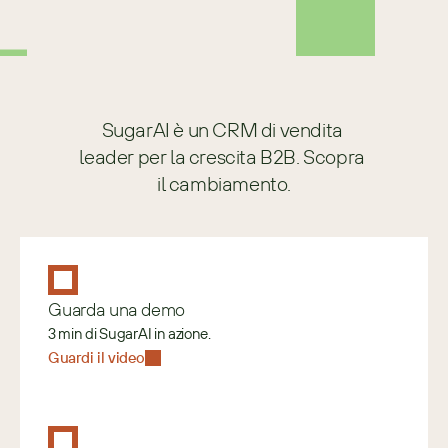
suo benefit Fringe preferito è la 
domenica.
SugarAI è un CRM di vendita 
leader per la crescita B2B. Scopra 
il cambiamento.
Guarda una demo
3 min di SugarAI in azione.
Guardi il video