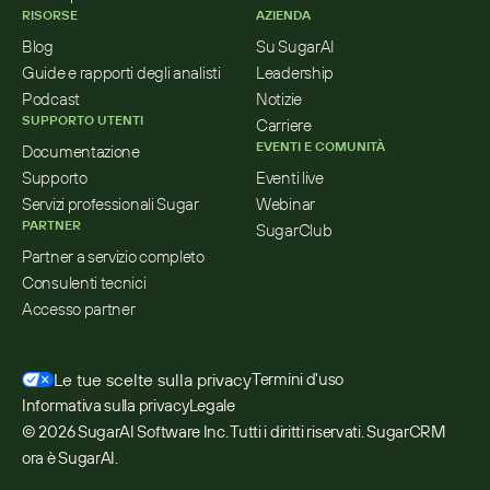
RISORSE
AZIENDA
Blog
Su SugarAI
Guide e rapporti degli analisti
Leadership
Podcast
Notizie
SUPPORTO UTENTI
Carriere
EVENTI E COMUNITÀ
Documentazione
Supporto
Eventi live
Servizi professionali Sugar
Webinar
PARTNER
SugarClub
Partner a servizio completo
Consulenti tecnici
Accesso partner
Le tue scelte sulla privacy
Termini d'uso
Informativa sulla privacy
Legale
© 2026 SugarAI Software Inc. Tutti i diritti riservati. SugarCRM 
ora è SugarAI.