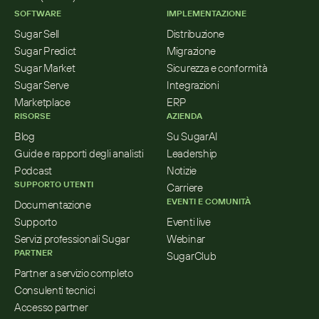
SOFTWARE
IMPLEMENTAZIONE
Sugar Sell
Distribuzione
Sugar Predict
Migrazione
Sugar Market
Sicurezza e conformità
Sugar Serve
Integrazioni
Marketplace
ERP
RISORSE
AZIENDA
Blog
Su SugarAI
Guide e rapporti degli analisti
Leadership
Podcast
Notizie
SUPPORTO UTENTI
Carriere
EVENTI E COMUNITÀ
Documentazione
Supporto
Eventi live
Servizi professionali Sugar
Webinar
PARTNER
SugarClub
Partner a servizio completo
Consulenti tecnici
Accesso partner