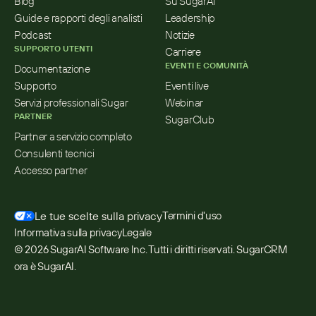
Blog
Su SugarAI
Guide e rapporti degli analisti
Leadership
Podcast
Notizie
SUPPORTO UTENTI
Carriere
EVENTI E COMUNITÀ
Documentazione
Supporto
Eventi live
Servizi professionali Sugar
Webinar
PARTNER
SugarClub
Partner a servizio completo
Consulenti tecnici
Accesso partner
Le tue scelte sulla privacy
Termini d'uso
Informativa sulla privacy
Legale
© 2026 SugarAI Software Inc. Tutti i diritti riservati. SugarCRM 
ora è SugarAI.