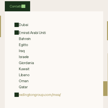
Contatti
Dubai
Emirati Arabi Uniti
Bahrein
Egitto
Iraq
Israele
Giordania
Kuwait
Libano
Oman
Qatar
redingtongroup.com/mea/