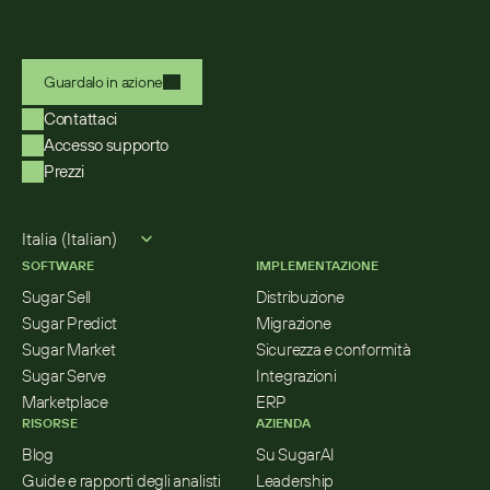
Guardalo in azione
Contattaci
Accesso supporto
Prezzi
Select Language
Italia (Italian)
SOFTWARE
IMPLEMENTAZIONE
Sugar Sell
Distribuzione
Sugar Predict
Migrazione
Sugar Market
Sicurezza e conformità
Sugar Serve
Integrazioni
Marketplace
ERP
RISORSE
AZIENDA
Blog
Su SugarAI
Guide e rapporti degli analisti
Leadership