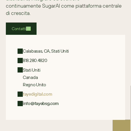
continuamente SugarAI come piattaforma centrale 
di crescita. 
Contatti
Calabasas, CA, Stati Uniti
818.280.4820
Stati Uniti
Canada
Regno Unito
fayedigital.com
info@fayebsg.com