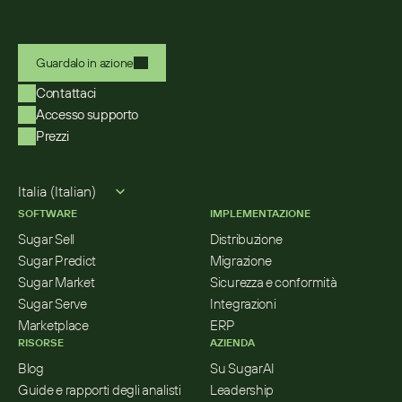
Guardalo in azione
Contattaci
Accesso supporto
Prezzi
Select Language
Italia (Italian)
SOFTWARE
IMPLEMENTAZIONE
Sugar Sell
Distribuzione
Sugar Predict
Migrazione
Sugar Market
Sicurezza e conformità
Sugar Serve
Integrazioni
Marketplace
ERP
RISORSE
AZIENDA
Blog
Su SugarAI
Guide e rapporti degli analisti
Leadership