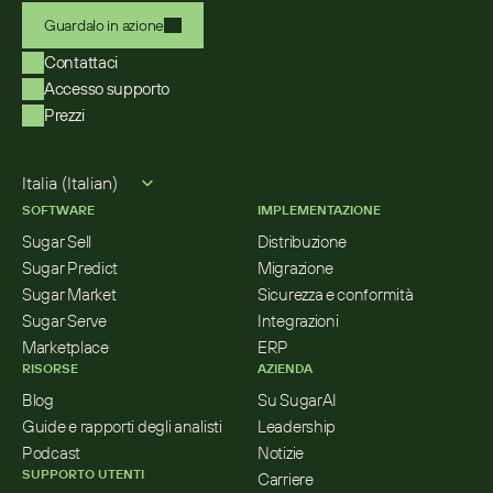
Guardalo in azione
Contattaci
Accesso supporto
Prezzi
Select Language
Italia (Italian)
SOFTWARE
IMPLEMENTAZIONE
Sugar Sell
Distribuzione
Sugar Predict
Migrazione
Sugar Market
Sicurezza e conformità
Sugar Serve
Integrazioni
Marketplace
ERP
RISORSE
AZIENDA
Blog
Su SugarAI
Guide e rapporti degli analisti
Leadership
Podcast
Notizie
SUPPORTO UTENTI
Carriere