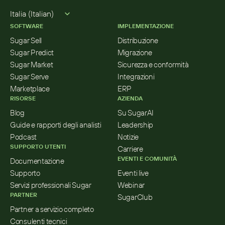
Select Language
Italia (Italian)
SOFTWARE
IMPLEMENTAZIONE
Sugar Sell
Distribuzione
Sugar Predict
Migrazione
Sugar Market
Sicurezza e conformità
Sugar Serve
Integrazioni
Marketplace
ERP
RISORSE
AZIENDA
Blog
Su SugarAI
Guide e rapporti degli analisti
Leadership
Podcast
Notizie
SUPPORTO UTENTI
Carriere
EVENTI E COMUNITÀ
Documentazione
Supporto
Eventi live
Servizi professionali Sugar
Webinar
PARTNER
SugarClub
Partner a servizio completo
Consulenti tecnici