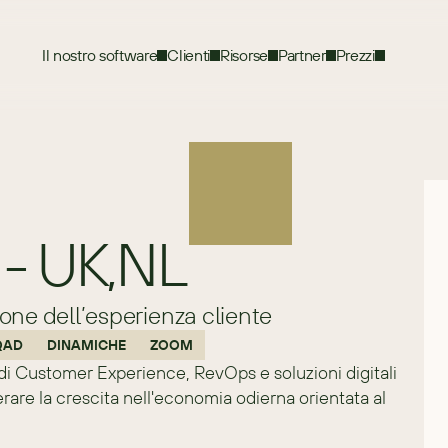
Il nostro software
Clienti
Risorse
Partner
Prezzi
 - UK,NL
one dell’esperienza cliente
QAD
DINAMICHE
ZOOM
i Customer Experience, RevOps e soluzioni digitali 
rare la crescita nell'economia odierna orientata al 