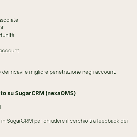
nsociate
nt
rtunità
i account
le dei ricavi e migliore penetrazione negli account.
asato su SugarCRM (nexaQMS)
M
in SugarCRM per chiudere il cerchio tra feedback dei 