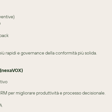
ventive)
à
dback
 più rapidi e governance della conformità più solida.
 (nexaVOX)
tivo
RM per migliorare produttività e processo decisionale.
IA