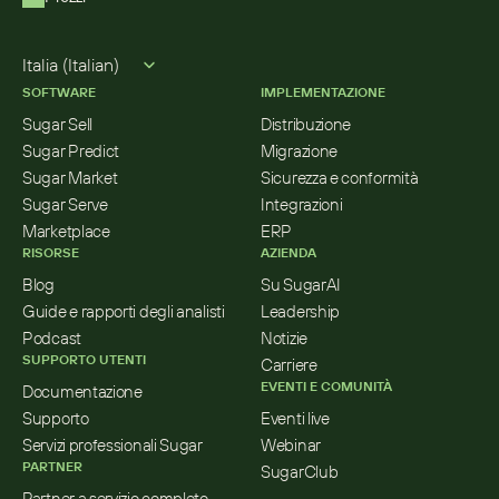
Select Language
Italia (Italian)
SOFTWARE
IMPLEMENTAZIONE
Sugar Sell
Distribuzione
Sugar Predict
Migrazione
Sugar Market
Sicurezza e conformità
Sugar Serve
Integrazioni
Marketplace
ERP
RISORSE
AZIENDA
Blog
Su SugarAI
Guide e rapporti degli analisti
Leadership
Podcast
Notizie
SUPPORTO UTENTI
Carriere
EVENTI E COMUNITÀ
Documentazione
Supporto
Eventi live
Servizi professionali Sugar
Webinar
PARTNER
SugarClub
Partner a servizio completo