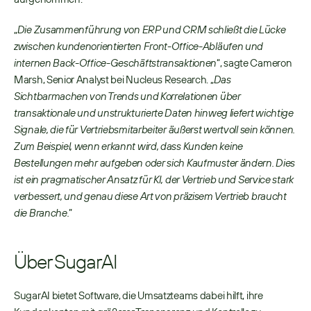
„
Die Zusammenführung von ERP und CRM schließt die Lücke 
zwischen kundenorientierten Front-Office-Abläufen und 
internen Back-Office-Geschäftstransaktionen
“, sagte Cameron 
Marsh, Senior Analyst bei Nucleus Research. „
Das 
Sichtbarmachen von Trends und Korrelationen über 
transaktionale und unstrukturierte Daten hinweg liefert wichtige 
Signale, die für Vertriebsmitarbeiter äußerst wertvoll sein können. 
Zum Beispiel, wenn erkannt wird, dass Kunden keine 
Bestellungen mehr aufgeben oder sich Kaufmuster ändern. Dies 
ist ein pragmatischer Ansatz für KI, der Vertrieb und Service stark 
verbessert, und genau diese Art von präzisem Vertrieb braucht 
die Branche.
”
Über SugarAI
SugarAI bietet Software, die Umsatzteams dabei hilft, ihre 