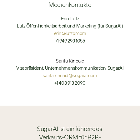
Medienkontakte
Erin Lutz
Lutz Öffentlichkeitsarbeit und Marketing (für SugarAI)
erin@lutzpr.com
+1 949 293 1055
Sarita Kincaid
Vizepräsident, Unternehmenskommunikation, SugarAI
sarita.kincaid@sugarai.com
+1 408 913 2090
SugarAI ist ein führendes 
Verkaufs-CRM für B2B-