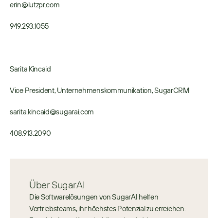
erin@lutzpr.com
949.293.1055
Sarita Kincaid
Vice President, Unternehmenskommunikation, SugarCRM 
sarita.kincaid@sugarai.com
408.913.2090
Über SugarAI
Die Softwarelösungen von SugarAI helfen 
Vertriebsteams, ihr höchstes Potenzial zu erreichen. 