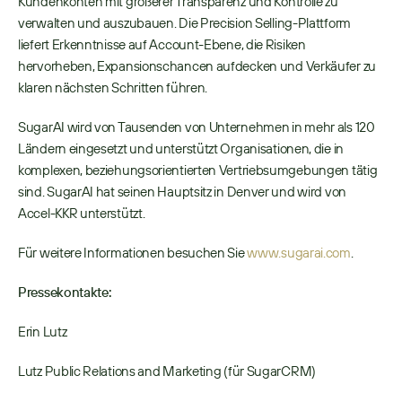
Kundenkonten mit größerer Transparenz und Kontrolle zu 
verwalten und auszubauen. Die Precision Selling-Plattform 
liefert Erkenntnisse auf Account-Ebene, die Risiken 
hervorheben, Expansionschancen aufdecken und Verkäufer zu 
klaren nächsten Schritten führen. 
SugarAI wird von Tausenden von Unternehmen in mehr als 120 
Ländern eingesetzt und unterstützt Organisationen, die in 
komplexen, beziehungsorientierten Vertriebsumgebungen tätig 
sind. SugarAI hat seinen Hauptsitz in Denver und wird von 
Accel-KKR unterstützt. 
Für weitere Informationen besuchen Sie 
www.sugarai.com
.
Pressekontakte:
Erin Lutz
Lutz Public Relations and Marketing (für SugarCRM)