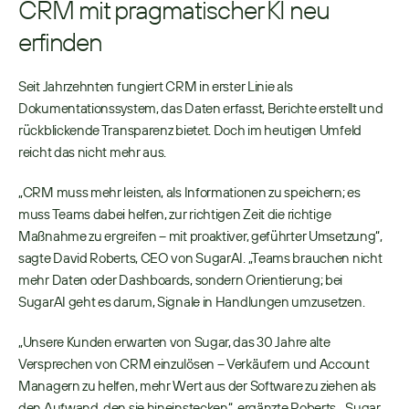
CRM mit pragmatischer KI neu 
erfinden
Seit Jahrzehnten fungiert CRM in erster Linie als 
Dokumentationssystem, das Daten erfasst, Berichte erstellt und 
rückblickende Transparenz bietet. Doch im heutigen Umfeld 
reicht das nicht mehr aus.
„CRM muss mehr leisten, als Informationen zu speichern; es 
muss Teams dabei helfen, zur richtigen Zeit die richtige 
Maßnahme zu ergreifen – mit proaktiver, geführter Umsetzung“, 
sagte David Roberts, CEO von SugarAI. „Teams brauchen nicht 
mehr Daten oder Dashboards, sondern Orientierung; bei 
SugarAI geht es darum, Signale in Handlungen umzusetzen.
„Unsere Kunden erwarten von Sugar, das 30 Jahre alte 
Versprechen von CRM einzulösen – Verkäufern und Account 
Managern zu helfen, mehr Wert aus der Software zu ziehen als 
den Aufwand, den sie hineinstecken“, ergänzte Roberts. „Sugar 