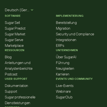
Select Language
Deutsch (German)
SOFTWARE
IMPLEMENTIERUNG
Sugar Sell
Bereitstellung
Sugar Predict
Migration
Sugar Market
Security und Compliance
Sugar Serve
Integrationen
Marketplace
ERPs
RESSOURCEN
UNTERNEHMEN
Blog
Über SugarAI
Anleitungen und 
Führung
Analystenberichte
Neuigkeiten
Podcast
Karrieren
USER-SUPPORT
EVENTS UND COMMUNITY
Dokumentation
Live-Events
Support
Webinare
Sugar professionelle 
SugarClub
Dienstleistungen