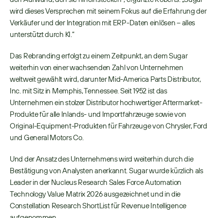
wird dieses Versprechen mit seinem Fokus auf die Erfahrung der 
Verkäufer und der Integration mit ERP-Daten einlösen – alles 
unterstützt durch KI.“ 
Das Rebranding erfolgt zu einem Zeitpunkt, an dem Sugar 
weiterhin von einer wachsenden Zahl von Unternehmen 
weltweit gewählt wird, darunter Mid-America Parts Distributor, 
Inc. mit Sitz in Memphis, Tennessee. Seit 1952 ist das 
Unternehmen ein stolzer Distributor hochwertiger Aftermarket-
Produkte für alle Inlands- und Importfahrzeuge sowie von 
Original-Equipment-Produkten für Fahrzeuge von Chrysler, Ford 
und General Motors Co. 
Und der Ansatz des Unternehmens wird weiterhin durch die 
Bestätigung von Analysten anerkannt. Sugar wurde kürzlich als 
Leader in der Nucleus Research Sales Force Automation 
Technology Value Matrix 2026 ausgezeichnet und in die 
Constellation Research ShortList für Revenue Intelligence 
aufgenommen. 