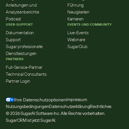
Anleitungen und 
Führung
Analystenberichte
Neuigkeiten
Podcast
Karrieren
USER-SUPPORT
EVENTS UND COMMUNITY
Dokumentation
Live-Events
Support
Webinare
Sugar professionelle 
SugarClub
Dienstleistungen
PARTNERS
Full-Service-Partner
Technical Consultants
Partner Login
Ihre Datenschutzoptionen
Impressum
„Sugar ist wirklich das beste CRM- und 
Nutzungsbedingungen
Datenschutzerklärung
Rechtliches
Vertriebsanalysetool, das ich je verwendet habe. 
© 2026 SugarAI Software Inc. Alle Rechte vorbehalten. 
Ich würde es für das Wachstum Ihres 
Unternehmens wärmstens empfehlen.“ Alistair, 
SugarCRM ist jetzt SugarAI.
Leiter Ersatzteile