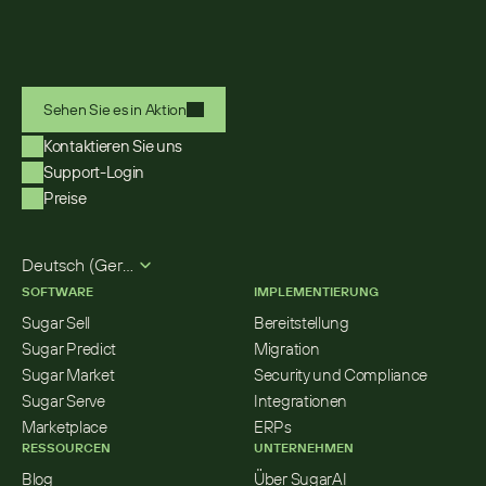
Sehen Sie es in Aktion
Kontaktieren Sie uns
Support-Login
Preise
Select Language
Deutsch (German)
SOFTWARE
IMPLEMENTIERUNG
Sugar Sell
Bereitstellung
Sugar Predict
Migration
Sugar Market
Security und Compliance
Sugar Serve
Integrationen
Marketplace
ERPs
RESSOURCEN
UNTERNEHMEN
Blog
Über SugarAI