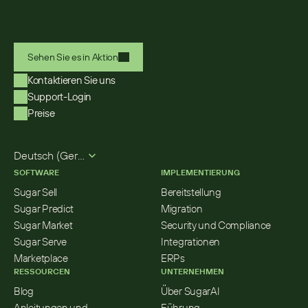
Sehen Sie es in Aktion
Kontaktieren Sie uns
Support-Login
Preise
Select Language
Deutsch (German)
SOFTWARE
IMPLEMENTIERUNG
Sugar Sell
Bereitstellung
Sugar Predict
Migration
Sugar Market
Security und Compliance
Sugar Serve
Integrationen
Marketplace
ERPs
RESSOURCEN
UNTERNEHMEN
Blog
Über SugarAI
Anleitungen und 
Führung