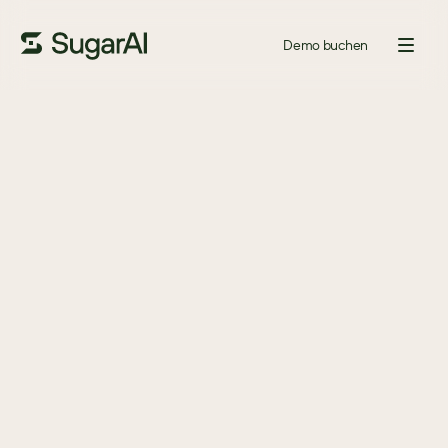
Demo buchen
LEITFADEN
Ihre CRM-Evaluierungsliste
Wenn Sie darüber nachdenken, zu einem neuen CRM zu 
wechseln, ist es wichtig, zuerst genau herauszufinden, was Sie 
benötigen, um das ultimative Erlebnis für Ihre Kunden zu 
schaffen.
Laden Sie diesen Leitfaden herunter, um Ihnen bei der Erstellung 
einer praktischen Checkliste zu helfen, während Sie bewerten, 
welches CRM am besten für Ihr Unternehmen geeignet ist.