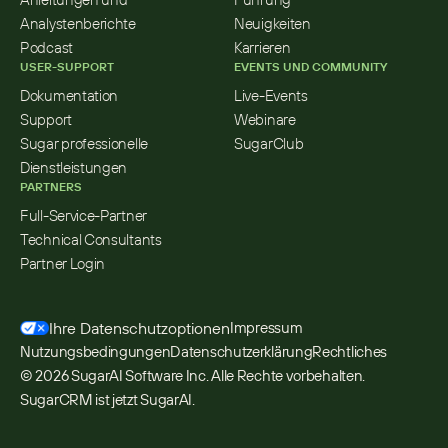
Analystenberichte
Neuigkeiten
Podcast
Karrieren
USER-SUPPORT
EVENTS UND COMMUNITY
Dokumentation
Live-Events
Support
Webinare
Sugar professionelle 
SugarClub
Dienstleistungen
PARTNERS
Full-Service-Partner
Technical Consultants
Partner Login
Ihre Datenschutzoptionen
Impressum
Nutzungsbedingungen
Datenschutzerklärung
Rechtliches
© 2026 SugarAI Software Inc. Alle Rechte vorbehalten. 
SugarCRM ist jetzt SugarAI.