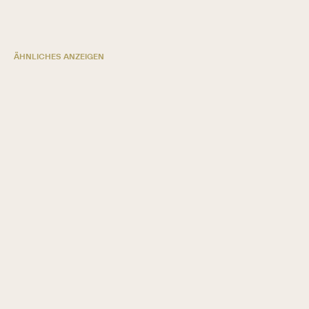
ÄHNLICHES ANZEIGEN
5 Wege, wie Kreditgenossenschaften mit
SugarAI wachsen
LEITFADEN