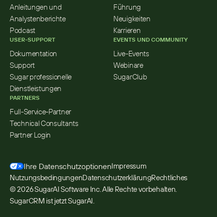
Anleitungen und 
Führung
Analystenberichte
Neuigkeiten
Podcast
Karrieren
USER-SUPPORT
EVENTS UND COMMUNITY
Dokumentation
Live-Events
Support
Webinare
Sugar professionelle 
SugarClub
Dienstleistungen
PARTNERS
Full-Service-Partner
Technical Consultants
Partner Login
Ihre Datenschutzoptionen
Impressum
Nutzungsbedingungen
Datenschutzerklärung
Rechtliches
© 2026 SugarAI Software Inc. Alle Rechte vorbehalten. 
SugarCRM ist jetzt SugarAI.