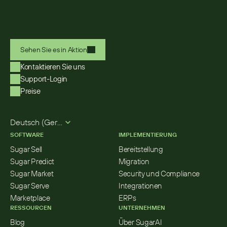
Sehen Sie es in Aktion
Kontaktieren Sie uns
Support-Login
Preise
Select Language
Deutsch (German)
SOFTWARE
IMPLEMENTIERUNG
Sugar Sell
Bereitstellung
Sugar Predict
Migration
Sugar Market
Security und Compliance
Sugar Serve
Integrationen
Marketplace
ERPs
RESSOURCEN
UNTERNEHMEN
Blog
Über SugarAI