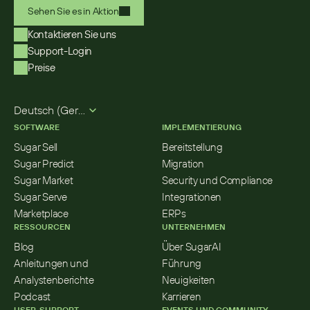
Sehen Sie es in Aktion
Kontaktieren Sie uns
Support-Login
Preise
Select Language
Deutsch (German)
SOFTWARE
IMPLEMENTIERUNG
Sugar Sell
Bereitstellung
Sugar Predict
Migration
Sugar Market
Security und Compliance
Sugar Serve
Integrationen
Marketplace
ERPs
RESSOURCEN
UNTERNEHMEN
Blog
Über SugarAI
Anleitungen und 
Führung
Analystenberichte
Neuigkeiten
Podcast
Karrieren
USER-SUPPORT
EVENTS UND COMMUNITY