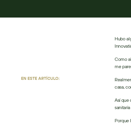
POR:
ADAM FRANK
18 DE MAYO DE 2026
4
MIN DE LECT
Hubo alg
Innovati
Como alg
me pare
EN ESTE ARTÍCULO:
Realment
casa, co
Así que 
sanitari
Porque l