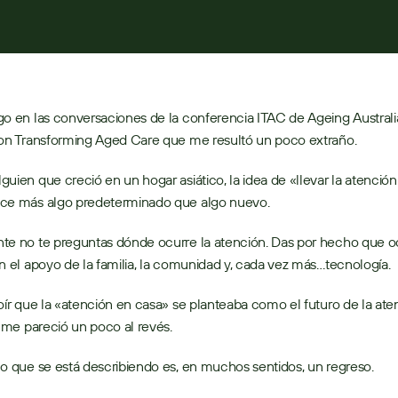
URA
o en las conversaciones de la conferencia ITAC de Ageing Australia
on Transforming Aged Care que me resultó un poco extraño. 
uien que creció en un hogar asiático, la idea de «llevar la atención 
ce más algo predeterminado que algo nuevo. 
e no te preguntas dónde ocurre la atención. Das por hecho que oc
n el apoyo de la familia, la comunidad y, cada vez más…tecnología. 
oír que la «atención en casa» se planteaba como el futuro de la aten
a me pareció un poco al revés. 
o que se está describiendo es, en muchos sentidos, un regreso. 