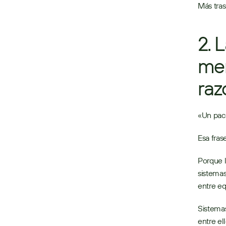
Más tras
2. 
men
raz
«Un paci
Esa fras
Porque l
sistemas
entre eq
Sistemas
entre el