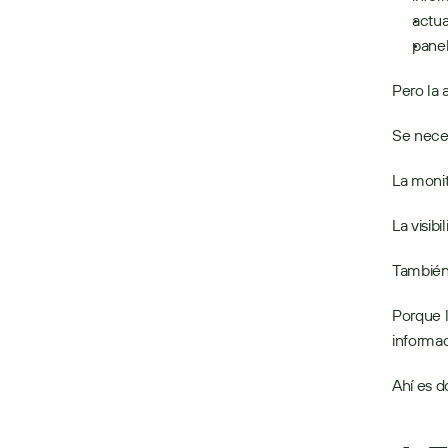
actua
panel
Pero la 
Se neces
La moni
La visib
También 
Porque l
informac
Ahí es d