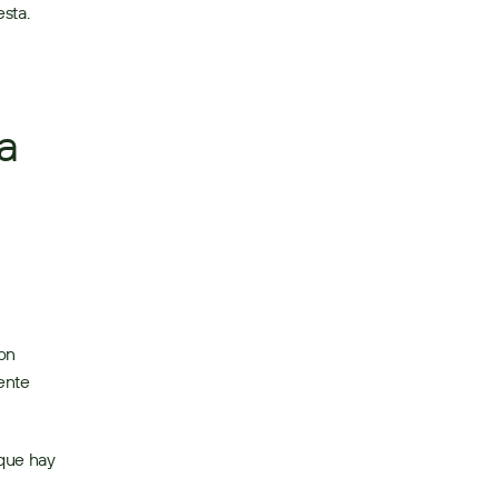
sta. 
 
on 
ente 
que hay 