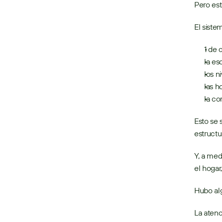
Pero est
El siste
1 de 
la es
los n
las h
la co
Esto se
estructur
Y, a med
el hogar
Hubo alg
La atenc