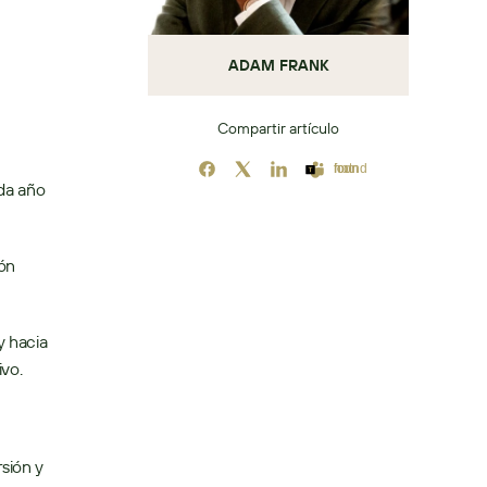
ADAM FRANK
Compartir artículo
Icon not found
da año 
n 
 hacia 
vo. 
ión y 