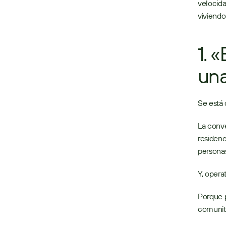
velocida
viviendo
1. 
una
Se está 
La conve
residenc
personas
Y, opera
Porque p
comunita