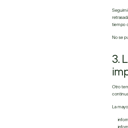
Seguimie
retrasad
tiempo d
No se p
3. 
imp
Otro tem
continua
La mayor
infor
infor