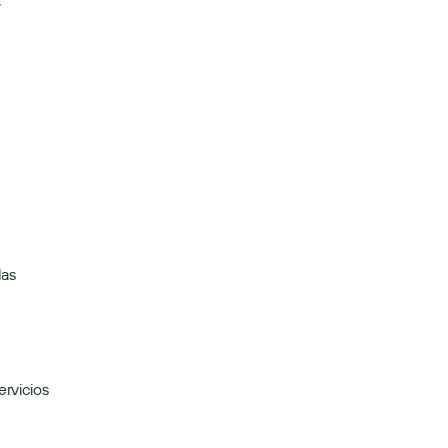
 
as 
rvicios 