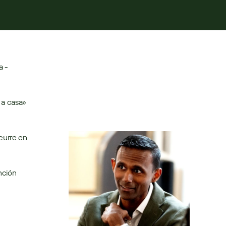
 - 
a casa» 
urre en 
ción 