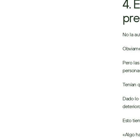
4. E
pre
No la au
Obviame
Pero las
personas
Tenían 
Dado lo 
deterior
Esto tie
«Algo ha