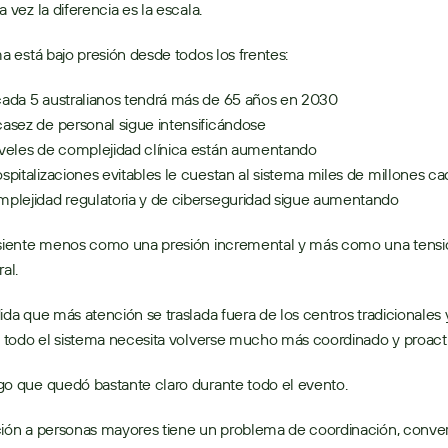
a vez la diferencia es la escala. 
ma está bajo presión desde todos los frentes: 
cada 5 australianos tendrá más de 65 años en 2030 
casez de personal sigue intensificándose 
iveles de complejidad clínica están aumentando 
ospitalizaciones evitables le cuestan al sistema miles de millones ca
mplejidad regulatoria y de ciberseguridad sigue aumentando 
 siente menos como una presión incremental y más como una tensió
al. 
ida que más atención se traslada fuera de los centros tradicionales y
, todo el sistema necesita volverse mucho más coordinado y proacti
o que quedó bastante claro durante todo el evento. 
ión a personas mayores tiene un problema de coordinación, convers