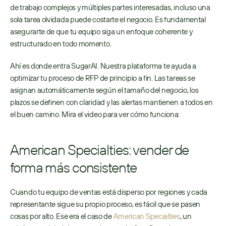
de trabajo complejos y múltiples partes interesadas, incluso una 
sola tarea olvidada puede costarte el negocio. Es fundamental 
asegurarte de que tu equipo siga un enfoque coherente y 
estructurado en todo momento.
Ahí es donde entra SugarAI. Nuestra plataforma te ayuda a 
optimizar tu proceso de RFP de principio a fin. Las tareas se 
asignan automáticamente según el tamaño del negocio, los 
plazos se definen con claridad y las alertas mantienen a todos en 
el buen camino. Mira el video para ver cómo funciona:
American Specialties: vender de 
forma más consistente
Cuando tu equipo de ventas está disperso por regiones y cada 
representante sigue su propio proceso, es fácil que se pasen 
cosas por alto. Ese era el caso de 
American Specialties
, un 