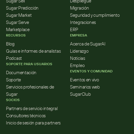
Sugar Sell
Despliegue
Sugar Predicción
Migración
Sugar Market
Seguridad y cumplimiento
Sugar Serve
Integraciones
Marketplace
ERP
RECURSOS
EMPRESA
Blog
Acerca de SugarAI
Guías e informes de analistas
Liderazgo
Podcast
Noticias
SOPORTE PARA USUARIOS
Empleo
EVENTOS Y COMUNIDAD
Documentación
Soporte
Eventos en vivo
Servicios profesionales de 
Seminarios web
Sugar
SugarClub
SOCIOS
Partners de servicio integral
Consultores técnicos
Inicio de sesión para partners