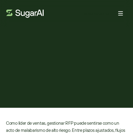
Reserva demo
VENTAS
Cómo los flujos de trabajo
guiados en SugarAI
generan éxitos predecibles
POR:
MIHAELA CHIURTU
27 DE ENERO DE 2026
4
MIN DE LECTURA
Como líder de ventas, gestionar RFP puede sentirse como un 
acto de malabarismo de alto riesgo. Entre plazos ajustados, flujos 