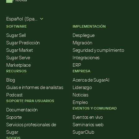
Select Language
Español (Spanish)
SOFTWARE
IMPLEMENTACIÓN
Sugar Sell
Despliegue
Sugar Predicción
Migración
Sugar Market
Seguridad y cumplimiento
Sugar Serve
Integraciones
Marketplace
ERP
RECURSOS
EMPRESA
Blog
Acerca de SugarAI
Guías e informes de analistas
Liderazgo
Podcast
Noticias
SOPORTE PARA USUARIOS
Empleo
EVENTOS Y COMUNIDAD
Documentación
Soporte
Eventos en vivo
Servicios profesionales de 
Seminarios web
Sugar
SugarClub
SOCIOS