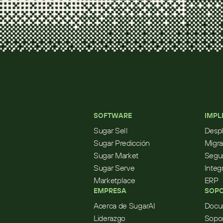
SOFTWARE
IMPL
Sugar Sell
Desp
Sugar Predicción
Migra
Sugar Market
Segur
Sugar Serve
Integ
Marketplace
ERP
EMPRESA
SOPO
Acerca de SugarAI
Docu
Liderazgo
Sopo