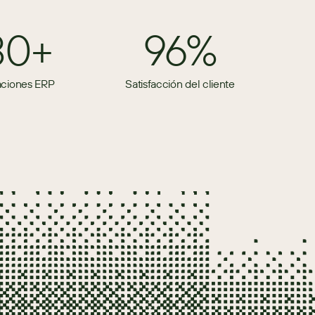
80+
96%
aciones ERP
Satisfacción del cliente