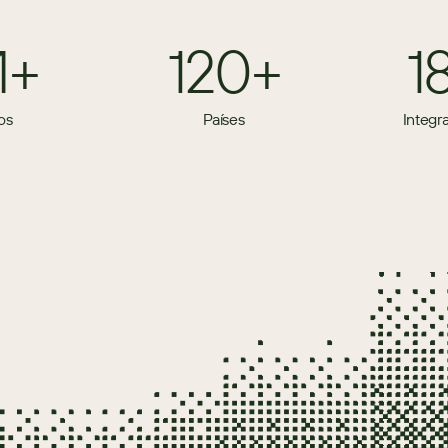
M+
120+
1
os
Países
Integr