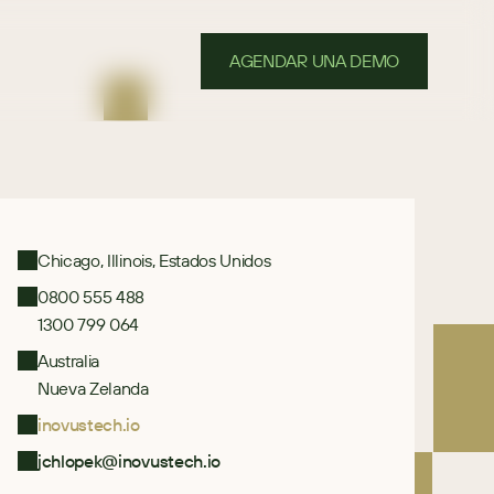
AGENDAR UNA DEMO
Chicago, Illinois, Estados Unidos
0800 555 488
1300 799 064
Australia
Nueva Zelanda
inovustech.io
jchlopek@inovustech.io