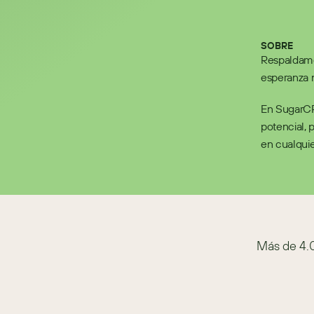
SOBRE
Respaldamos
esperanza n
En SugarCR
potencial, 
en cualqui
Más de 4.