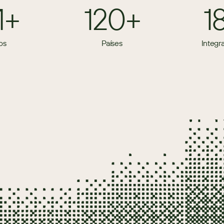
M+
120+
1
os
Países
Integr