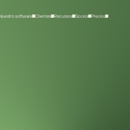
Nuestro software
Clientes
Recursos
Socios
Precios
VÍDEO
1
MIN