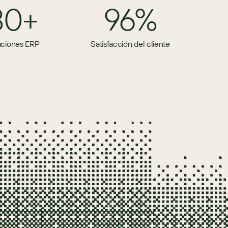
80+
96%
aciones ERP
Satisfacción del cliente