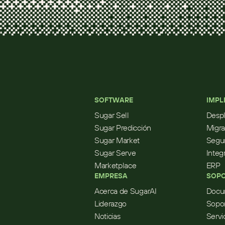
SOFTWARE
IMPL
Sugar Sell
Desp
Sugar Predicción
Migra
Sugar Market
Segur
Sugar Serve
Integ
Marketplace
ERP
EMPRESA
SOPO
Acerca de SugarAI
Docu
Liderazgo
Sopo
Noticias
Servi