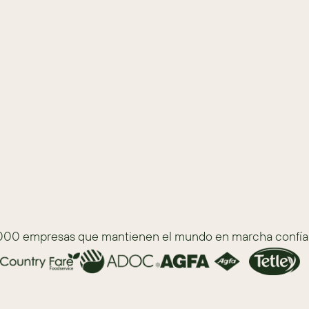
nta cruzada, y clasifica tus leads por 
s adecuadas según el inventario actual.
cional y venta cruzada.
yudan a actuar rápido.
 Sugar cierran más negocios.
000 empresas que mantienen el mundo en marcha confía