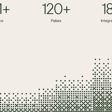
M+
120+
1
os
Países
Integr