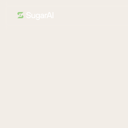
GUÍA
¡Bienvenido de
Los equipos de ventas del comercio mayorista trabajan c
productos complejas. Con tantos SKU y cambios en los 
productos recomendar a continuación?
Sugar lo simplifica analizando los hábitos de compra de los