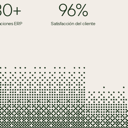
80+
96%
aciones ERP
Satisfacción del cliente