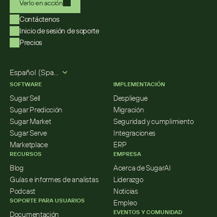
Verlo en acción
Contáctenos
Inicio de sesión de soporte
Precios
Select Language
Español (Spanish)
SOFTWARE
IMPLEMENTACIÓN
Sugar Sell
Despliegue
Sugar Predicción
Migración
Sugar Market
Seguridad y cumplimiento
Sugar Serve
Integraciones
Marketplace
ERP
RECURSOS
EMPRESA
Blog
Acerca de SugarAI
Guías e informes de analistas
Liderazgo
Podcast
Noticias
SOPORTE PARA USUARIOS
Empleo
EVENTOS Y COMUNIDAD
Documentación