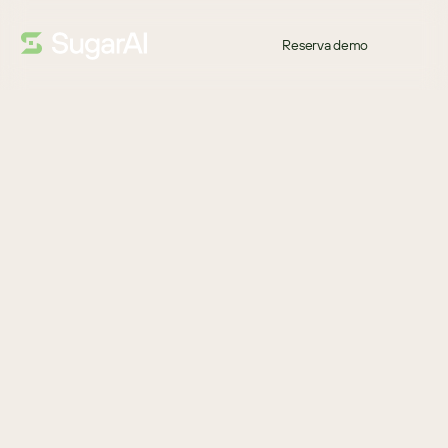
Reserva demo
INFOGRAFÍA
¡Gracias!
SoftwareReviews, una fuente líder de información real de 
consumidores sobre el panorama de proveedores de software, 
ha publicado su informe 2024 CRM Midmarket Emotional 
Footprint, nombrando a SugarCRM como Líder oficial. 
SoftwareReviews recopila amplios datos sobre la experiencia del 
cliente de profesionales de negocios y TI para generar 
información detallada y auténtica sobre la experiencia de evaluar 
y comprar software empresarial.